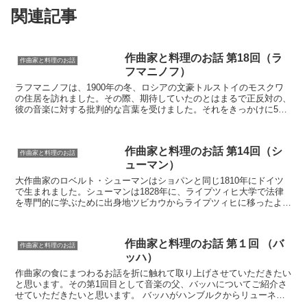
関連記事
作曲家と料理のお話 第18回（ラ
作曲家と料理のお話
フマニノフ）
ラフマニノフは、1900年の冬、ロシアの文豪トルストイのモスクワ
の住居を訪れました。その際、期待していたのとはまるで正反対の、
彼の音楽に対する批判的な言葉を受けました。それをきっかけに5日
間寝込み、ドクトル・ダーリを紹介されて、それから1か...
作曲家と料理のお話 第14回（シ
作曲家と料理のお話
ューマン）
大作曲家のロベルト・シューマンはショパンと同じ1810年にドイツ
で生まれました。シューマンは1828年に、ライプツィヒ大学で法律
を専門的に学ぶために出身地ツビカウからライプツィヒに移ったよう
です。シューマンはこの年の3月31日に、後に妻とな...
作曲家と料理のお話 第１回 （バ
作曲家と料理のお話
ッハ）
作曲家の食にまつわるお話を折に触れて取り上げさせていただきたい
と思います。その第1回目として音楽の父、バッハについてご紹介さ
せていただきたいと思います。 バッハがハンブルクからリューネブ
ルクへの帰途、無一文で飢えて宿屋の前に立っていると、そ...