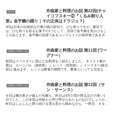
作曲家と料理のお話 第22回(チャ
NEWS
イコフスキー②『くるみ割り人
形』金平糖の踊り｜その正体はドラジェ？)
3/3は日本の伝統的な行事の桃の節句で、ひな祭りですが、最近で
は、ひな祭りを彩るお菓子の1つとして、店頭で金平糖を見かけるこ
とがあります。金平糖の語源であるコンフェイトの発祥地であるポル
トガルの現在のコンフェイトに見た目が近い商品をひな祭り...
作曲家と料理のお話 第11回 (ワー
作曲家と料理のお話
グナー）
前回はイースターに因んだお料理をご紹介しました。 キリスト教の
暦は、カーニバル（謝肉祭）→ レント（四旬節）→ イースター(復活
節)と進みます。 レントは断食の期間です。断食といっても完全な絶
食ではなく、肉、乳製品、卵のような贅沢品を避けて...
作曲家と料理のお話 第12回（サ
作曲家と料理のお話
ン・サーンス）
今日は幾分寒さが緩んだ札幌も、昨日は4月の雪が降るほどの寒い1
日でした。この冷気は何処から呼び寄せられたものなのでしょうか。
昨日はしんしんと降り続ける雪を窓から眺めながら、一昨日、キタラ
大ホールを感動の渦に包み込み、満席の聴衆を魅了された...