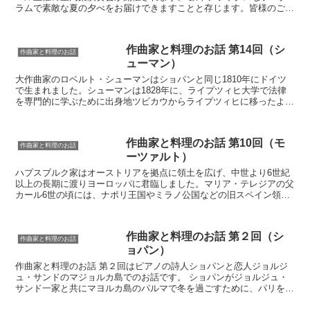
ラムで素敵な夏の夕べをお届けできますことと存じます。皆様のご来
場を心よりお待ち申し上げております。 今回は人気のピア...
作曲家と料理のお話 第14回（シ
作曲家と料理のお話
ューマン）
大作曲家のロベルト・シューマンはショパンと同じ1810年にドイツ
で生まれました。シューマンは1828年に、ライプツィヒ大学で法律
を専門的に学ぶために出身地ツビカウからライプツィヒに移ったよう
です。シューマンはこの年の3月31日に、後に妻とな...
作曲家と料理のお話 第10回（モ
作曲家と料理のお話
ーツァルト）
ハプスブルク家はオーストリアを拠点に領土を広げ、中世より6世紀
以上の長期に渡りヨーロッパに君臨しました。マリア・テレジアの父
カール6世の頃には、ナポリ王国やミラノ公国などの旧スペイン領も
ハプスブルグ家の領土となりました。 マリア・テレジアの...
作曲家と料理のお話 第２回（シ
作曲家と料理のお話
ョパン）
作曲家と料理のお話 第２回はピアノの詩人ショパンと恋人ジョルジ
ュ・サンドのマジョルカ島でのお話です。 ショパンがジョルジュ・
サンド一家と共にマヨルカ島のパルマで冬を過ごすために、パリを発
ち、一足先に出発していたサンド達と国境近くのペルピニャ...