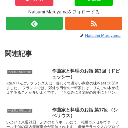
Natsumi Maruyamaをフォローする
Natsumi Maruyama
関連記事
作曲家と料理のお話 第3回（ドビ
作曲家と料理のお話
ュッシー）
♪焼きりんご♪ フランス人は、優しくて温かい家庭の味を好むと聞き
ました。 フランスでは、郊外や田舎の一軒家には、りんごの木が植
えてあることが多いようです。 （ちなみに音楽院の裏手にもリンゴ
の木が植えられています。） ドビュッシーは、20代前...
作曲家と料理のお話 第17回（シ
作曲家と料理のお話
ベリウス）
いよいよ来週21日、ふきのとうホールにて、札幌コンセルヴァトワ
ール主催の室内楽演奏会が開催されます。 豪華デラックスなプログ