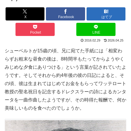
X
Facebook
はてブ
Pocket
LINE
2016.02.29
2026.04.25
シューベルトが15歳の頃、兄に宛てた手紙には「相変わ
らずお粗末な昼食の後は、8時間半もたってからようやく
みじめな夕食にありつける」という言葉が記されていたよ
うです。そしてそれから約4年後の彼の日記によると、そ
の頃、彼は生まれてはじめてお金をもらってワッテロート
教授の聖名祝日を記念するドレクスラーの詩によるカンタ
ータを一曲作曲したようですが、その時得た報酬で、何か
美味しいものを食べたのでしょうか。