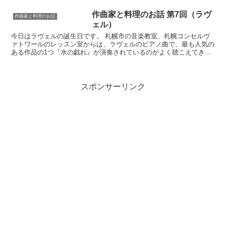
作曲家と料理のお話 第7回（ラヴ
作曲家と料理のお話
ェル）
今日はラヴェルの誕生日です。 札幌市の音楽教室、札幌コンセルヴ
ァトワールのレッスン室からは、ラヴェルのピアノ曲で、最も人気の
ある作品の1つ『水の戯れ』が演奏されているのがよく聴こえてきま
す。 ラヴェルは心臓を患い、入院を余儀なくされたことが...
スポンサーリンク