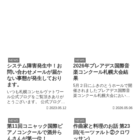
NEWS
NEWS
システム障害発生中！お
2026年プレアデス国際音
問い合わせメールが届か
楽コンクール札幌大会結
ない事態が発生しており
果
ます。
5月２日にふきのとうホールで開
催されましたプレアデス国際音
いつも札幌コンセルヴァトワー
楽コンクール札幌大会におい
ル公式ブログをご覧頂きありが
て、西村遥斗さん、上新 明璃さ
とうございます。 公式ブログ
ん(いずれも田中英純先生に師事)
内、問い合わせよりご連絡頂い
2023.05.12
2026.05.06
が最優秀賞を受賞しました。 最
てもメールが届かない事例が発
優秀賞及び、プレアデス賞受賞
生しております。 体験レッス
の西村遥斗さん また、札幌大会
NEWS
NEWS
ン、見学、レンタルスタジオの
動画審...
第11回コニャック国際ピ
作曲家と料理のお話 第23
お申込みは当分の間、下記のメ
ールアドレス、お...
アノコンクールで酒井ら
回(モーツァルト②クロワ
んさんが第一位！
ッサン)