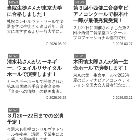
NEWS
NEWS
によると、昨年からぐんぐん実
山朔弥さん(小5)、佐藤薫子さん
当院生徒さんが東京大学
第３回小西健二音楽堂ピ
力を伸ばしている波音さん、今
(小5...
日の...
に合格しました！
アノコンクールで根本壯
一郎が最優秀賞受賞！
札幌コンセルヴァトワールで楽
器を学ぶ生徒さん達は近年、音
３月22日に開催されました第３
大に進学するより一般大学に進
回小西健二音楽堂コンクール、
学しながらピアノを続けられる
プロフェッショナル部門で根本
方が増えて来ています。 昨年度
壯一郎さん(宮澤むじか先生に師
2026.03.29
2026.03.27
は5名の卒業生の内、武蔵野音大
事)が最優秀賞、桜庭花音さん(宮
1名、京都大学1名、名古屋大学1
澤むじか先生に師事)が優秀賞を
名、慶應義塾大学2名という結果
NEWS
NEWS
受賞しました。 また、奨励賞に
となり...
清水花さんがカーネギ
木田慎太郎さんが第一生
上山幸之介さん(筒井志津先生に
師...
ー、ウェイルリサイタル
命ホールで演奏します！
ホールで演奏します！
東京の第一生命ホールで2025年
度のピティナピアノコンペティ
カーネギーホールで開催された
ション全国大会入賞者記念コン
第26回国際若手音楽家音楽祭
サートが開催されます。
「音楽への情熱」の動画審査で
Screenshot 札幌コンセルヴァト
札幌コンセルヴァトワールの清
2026.03.25
2026.03.21
ワールからは福田靖子賞第一位
水花さん(小3、棚瀬美鶴恵先生
受賞の木田慎太郎さんがプロコ
に師事)が金賞を受賞し、5月17
フィエフのソナタ第７番2・3楽
NEWS
日にカーネギーホール内にある
章...
３月20〜22日までの公演
ウェイルリサイタルホールで受
賞曲のダカ...
予定！
今週末も札幌コンセルヴァトワ
ール在校生、講師、卒業生によ
る催しが目白押しです。