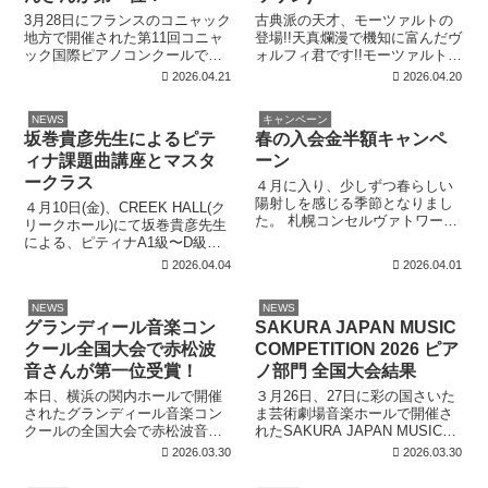
3月28日にフランスのコニャック
古典派の天才、モーツァルトの
地方で開催された第11回コニャ
登場!!天真爛漫で機知に富んだヴ
ック国際ピアノコンクールで、
ォルフィ君です!!モーツァルトの
パリ・エコールノルマル音楽院
妻のコンスタンチェがモーツァ
2026.04.21
2026.04.20
に留学中の酒井らんさんが第一
ルトを｢ヴォルフィ｣と呼んでい
位を受賞しました。 トロフィー
たことから名付けました!! オー
NEWS
キャンペーン
と賞状を手に。シューマンのア
ストリア出身モーツァルトの代
坂巻貴彦先生によるピテ
春の入会金半額キャンペ
ベッグ変奏曲、ショパンのエチ
表作品の一曲に有名な『トルコ
ュードを...
行...
ィナ課題曲講座とマスタ
ーン
ークラス
４月に入り、少しずつ春らしい
陽射しを感じる季節となりまし
４月10日(金)、CREEK HALL(ク
た。 札幌コンセルヴァトワール
リークホール)にて坂巻貴彦先生
では4月と９月の年に２回だけ、
による、ピティナA1級〜D級ま
ピアノ教室、バイオリン教室、
でのバロック課題曲講座とマス
2026.04.04
2026.04.01
チェロ教室、フルート教室、声
タークラスが行われます。 坂巻
楽教室、室内楽教室、リトミッ
先生は桐朋学園音楽大学卒業
ク教室、ソルフェージュ教室の
NEWS
NEWS
後、ケルン音楽舞踊大学にてピ
全教室の入会...
グランディール音楽コン
SAKURA JAPAN MUSIC
アノソロ修士課程、フォルテ...
クール全国大会で赤松波
COMPETITION 2026 ピア
音さんが第一位受賞！
ノ部門 全国大会結果
本日、横浜の関内ホールで開催
３月26日、27日に彩の国さいた
されたグランディール音楽コン
ま芸術劇場音楽ホールで開催さ
クールの全国大会で赤松波音さ
れたSAKURA JAPAN MUSIC
ん(安藤有佳先生に師事)が3.4年
COMPETITION 2026 ピアノ部
2026.03.30
2026.03.30
生自由曲部門にて第1位を受賞い
門 全国大会、小学生高学年の部
たしました!! ご指導の安藤先生
で棚瀬美鶴恵先生のクラスの杉