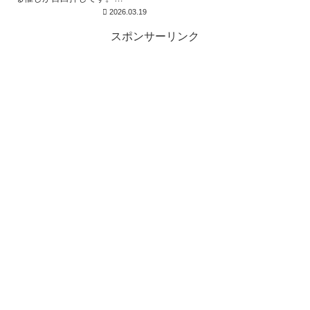
3/20(金)14:00より北広島芸術文
2026.03.19
化ホールで桜庭花音さんのピア
ノリサイタルが行われます。前
スポンサーリンク
半はチャイコフスキーの作品や
ラフマニノフの楽興の時全曲、
後半はショ...