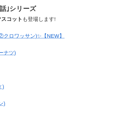
話｣シリーズ
マスコット
も登場します!
②クロワッサン)✨【NEW】
ーナツ)
)
ン)