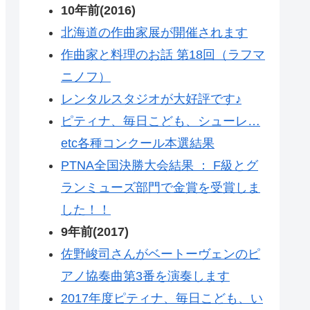
10年前(2016)
北海道の作曲家展が開催されます
作曲家と料理のお話 第18回（ラフマ
ニノフ）
レンタルスタジオが大好評です♪
ピティナ、毎日こども、シューレ…
etc各種コンクール本選結果
PTNA全国決勝大会結果 ： F級とグ
ランミューズ部門で金賞を受賞しま
した！！
9年前(2017)
佐野峻司さんがベートーヴェンのピ
アノ協奏曲第3番を演奏します
2017年度ピティナ、毎日こども、い