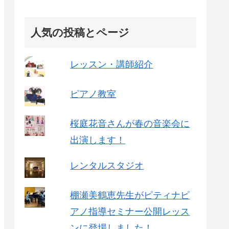
人気の投稿とページ
レッスン・講師紹介
ピアノ教室
桜庭花音さんが春の音楽会に
出演します！
レンタルスタジオ
棚瀬美鶴恵先生がピティナピ
アノ指導セミナー公開レッス
ンに登場しました！