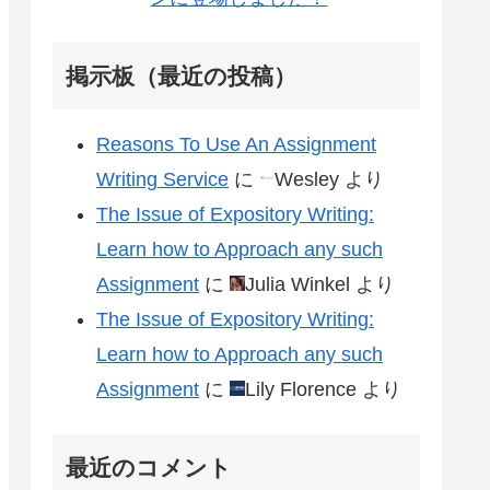
掲示板（最近の投稿）
Reasons To Use An Assignment
Writing Service
に
Wesley
より
The Issue of Expository Writing:
Learn how to Approach any such
Assignment
に
Julia Winkel
より
The Issue of Expository Writing:
Learn how to Approach any such
Assignment
に
Lily Florence
より
最近のコメント