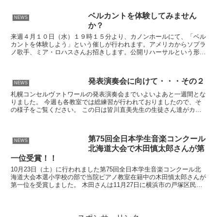
ベルカントを体験してみません
NEWS
か？
来週４月１０日（水）１９時１５分より、カノンホールにて、「ベル
カントを体験しよう」という催しが行われます。アメリカからソプラ
ノ歌手、ミア・ロハスさんお招きします。公開リハーサルという形で
開催される予定です。ピアノ曲にも多大な影響を与えたベリ...
発表演奏会に向けて・・・その２
NEWS
札幌コンセルヴァトワールの発表演奏会までいよいよあと一週間とな
りました。 今週も各教室では総練習が行われておりましたので、そ
の様子をご覧ください。 この日は皆川直美先生の生徒さん達がカノ
ンホールに集まって演奏していました。緊張の面持の生徒さ...
第75回全日本学生音楽コンクール
NEWS
北海道大会で木田慎太郎さんが第
一位受賞！！
10月23日（土）に行われました第75回全日本学生音楽コンクール北
海道大会本選小学校の部で当院ピアノ教室在籍中の木田慎太郎さんが
第一位を受賞しました。 木田さんは11月27日に横浜市の戸塚区民文
化センターさくらプラザ・ホールで行われます全国...