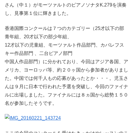
さん（中１）がモーツァルトのピアノソナタK.279を演奏
し、見事第１位に輝きました。
香港国際コンクールは７つのカテゴリー（25才以下の部
青年組、20才以下の部少年組、
12才以下の児童組、モーツァルト作品部門、カバレフス
キー作品部門 、二台ピアノ部門
中国人作品部門）に分かれており、今回はアジア各国、ア
メリカ、ヨーロッパ等、約２０ヶ国から参加者がありまし
た。中国では何千人もの応募があったとか・・・。児玉さ
んは９月に日本で行われた予選を突破し、今回のファイナ
ルに出場しました。ファイナルには８ヵ国から総勢１５０
名が参加したそうです。