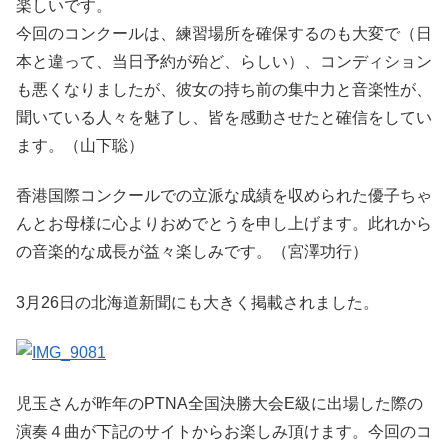
楽しいです。
今回のコンクールは、練習場所を確保するのも大変で（
日
本と違って、当日予約が殆ど、らしい）、
コンディション
も悪くなりましたが、
彼女の持ち前の集中力と音楽性が、
聞いている人々を魅了し、
皆を感動させたと確信をしてい
ます。（山下聡）
香港国際コンクールでの立派な成績を収められた優子ちゃ
んとお母
様に心よりおめでとうを申し上げます。
此れから
の音楽的な成長が益々楽しみです。（宮澤功行）
3月26日の北海道新聞にも大きく掲載されました。
児玉さんが昨年のPTNA全国決勝大会E級に出場した際の
演奏４曲が下記のサイトからお楽しみ頂けます。今回のコ