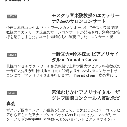
モスクワ音楽院教授のエカテリー
NEWS
ナ先生のサロンコンサート
今夜は札幌コンセルヴァトワール カノンホールにてモスクワ音楽院
教授のエカテリーナ先生のサロンコンサートが開催され、満席のお客
様を魅了しました。本当に素晴らしい演奏でした。コンサート後、先
生のレッスンを受けられた生徒さん達と記念撮影。その後は...
干野宜大×鈴木椋太 ピアノリサイ
NEWS
タル in Yamaha Ginza
札幌コンセルヴァトワール客員教授で上野学園大学ピアノ科准教授の
干野宜大先生が明日9月5日（火）19時よりヤマハ銀座コンサートサ
ロンにてピアノリサイタルを行います。 Pianist chainー次の世代へ
ーというタイトルが付けられたこのコンサ...
宮澤むじかピアノリサイタル：ザ
NEWS
グレブ国際コンクール入賞記念演
奏会
ザグレブ国際コンクール優勝を記念して、宮沢むじかとユーゴスラビ
アから来られたアナ・ピシュペック(Ana Pispec)さん、マルガリー
タ・ブリダ(Margarita Brida)さんとのジョイントピアノリサイタルが
1994年5月31日 札幌...