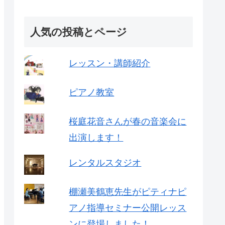
人気の投稿とページ
レッスン・講師紹介
ピアノ教室
桜庭花音さんが春の音楽会に
出演します！
レンタルスタジオ
棚瀬美鶴恵先生がピティナピ
アノ指導セミナー公開レッス
ンに登場しました！