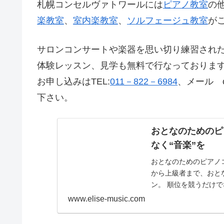
札幌コンセルヴァトワールには
ピアノ教室
の
楽教室
、
室内楽教室
、
ソルフェージュ教室
が
サロンコンサートや楽器を思い切り練習され
体験レッスン、見学も無料で行なっておりま
お申し込みはTEL:
011－822－6984
、メール con
下さい。
おとなのためのピア
なく“音楽”を
おとなのためのピアノ
から上級者まで、おと
ン。 順位を競うだけ
す。
www.elise-music.com