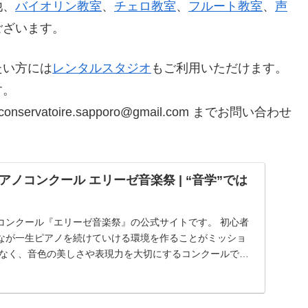
他、
バイオリン教室
、
チェロ教室
、
フルート教室
、
声
ございます。
たい方には
レンタルスタジオ
もご利用いただけます。
す。
servatoire.sapporo@gmail.com までお問い合わせ
ノコンクール エリーゼ音楽祭 | “音学”では
コンクール『エリーゼ音楽祭』の公式サイトです。 初心者
なが一生ピアノを続けていける環境を作ることがミッショ
でなく、音色の美しさや表現力を大切にするコンクールで