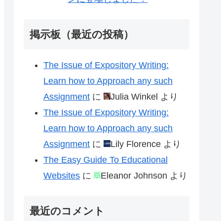
掲示板（最近の投稿）
The Issue of Expository Writing:
Learn how to Approach any such
Assignment
に
Julia Winkel
より
The Issue of Expository Writing:
Learn how to Approach any such
Assignment
に
Lily Florence
より
The Easy Guide To Educational
Websites
に
Eleanor Johnson
より
最近のコメント