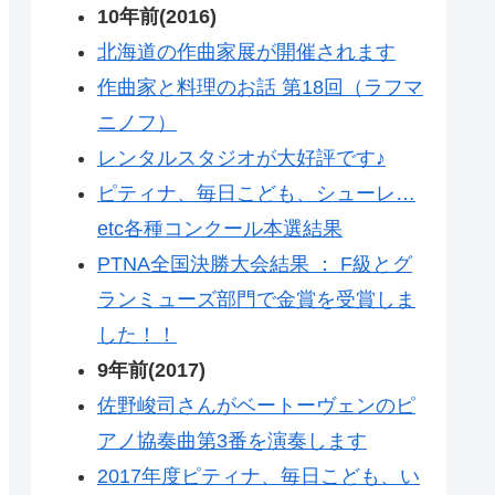
10年前(2016)
北海道の作曲家展が開催されます
作曲家と料理のお話 第18回（ラフマ
ニノフ）
レンタルスタジオが大好評です♪
ピティナ、毎日こども、シューレ…
etc各種コンクール本選結果
PTNA全国決勝大会結果 ： F級とグ
ランミューズ部門で金賞を受賞しま
した！！
9年前(2017)
佐野峻司さんがベートーヴェンのピ
アノ協奏曲第3番を演奏します
2017年度ピティナ、毎日こども、い