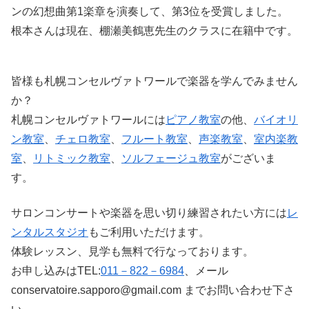
ンの幻想曲第1楽章を演奏して、第3位を受賞しました。
根本さんは現在、棚瀬美鶴恵先生のクラスに在籍中です。
皆様も札幌コンセルヴァトワールで楽器を学んでみません
か？
札幌コンセルヴァトワールには
ピアノ教室
の他、
バイオリ
ン教室
、
チェロ教室
、
フルート教室
、
声楽教室
、
室内楽教
室
、
リトミック教室
、
ソルフェージュ教室
がございま
す。
サロンコンサートや楽器を思い切り練習されたい方には
レ
ンタルスタジオ
もご利用いただけます。
体験レッスン、見学も無料で行なっております。
お申し込みはTEL:
011－822－6984
、メール
conservatoire.sapporo@gmail.com までお問い合わせ下さ