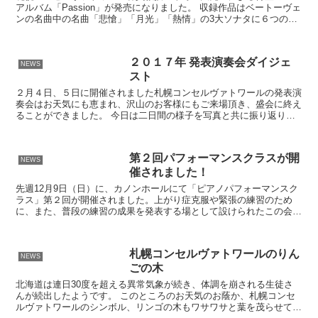
アルバム「Passion」が発売になりました。 収録作品はベートーヴェ
ンの名曲中の名曲「悲愴」「月光」「熱情」の3大ソナタに６つのエ
コセーズを組み合わせた贅沢な内容です。 干野...
２０１７年 発表演奏会ダイジェ
NEWS
スト
２月４日、５日に開催されました札幌コンセルヴァトワールの発表演
奏会はお天気にも恵まれ、沢山のお客様にもご来場頂き、盛会に終え
ることができました。 今日は二日間の様子を写真と共に振り返りた
いと思います。 発表演奏会では小中高校生、大学生の参加...
第２回パフォーマンスクラスが開
NEWS
催されました！
先週12月9日（日）に、カノンホールにて「ピアノパフォーマンスク
ラス」第２回が開催されました。上がり症克服や緊張の練習のため
に、また、普段の練習の成果を発表する場として設けられたこの会
に、７名の生徒さんが参加しました。このクラスでは、単に演...
札幌コンセルヴァトワールのりん
NEWS
ごの木
北海道は連日30度を超える異常気象が続き、体調を崩される生徒さ
んが続出したようです。 このところのお天気のお蔭か、札幌コンセ
ルヴァトワールのシンボル、リンゴの木もワサワサと葉を茂らせてい