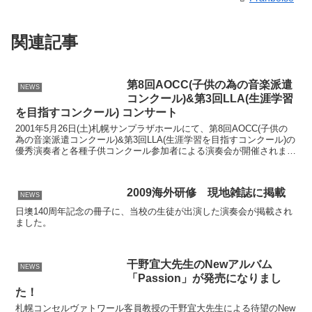
関連記事
第8回AOCC(子供の為の音楽派遣
NEWS
コンクール)&第3回LLA(生涯学習
を目指すコンクール) コンサート
2001年5月26日(土)札幌サンプラザホールにて、第8回AOCC(子供の
為の音楽派遣コンクール)&第3回LLA(生涯学習を目指すコンクール)の
優秀演奏者と各種子供コンクール参加者による演奏会が開催されまし
た。
2009海外研修 現地雑誌に掲載
NEWS
日墺140周年記念の冊子に、当校の生徒が出演した演奏会が掲載され
ました。
干野宜大先生のNewアルバム
NEWS
「Passion」が発売になりまし
た！
札幌コンセルヴァトワール客員教授の干野宜大先生による待望のNew