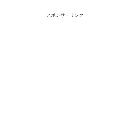
ます。 植えた時はヒョロヒョロだった木も27年も経つと...
スポンサーリンク