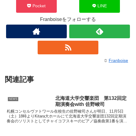
Pocket
LINE
Franboiseをフォローする
Franboise
関連記事
北海道大学交響楽団 第132回定
NEWS
期演奏会with 佐野峻司
札幌コンセルヴァトワール在校生の佐野峻司さんが明日、11月5日
（土）18時よりKitara大ホールにて北海道大学交響楽団132回定期演
奏会のソリストとしてチャイコフスキーのピアノ協奏曲第1番を演奏
します。9月には千歳フィルハーモニー交響楽団...