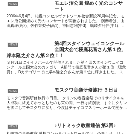
モエレ沼公園 煌めく光のコンサ
NEWS
ート
2006年6月4日、札幌コンセルヴァトワール校舎新設20周年記念、モ
エレ沼公園煌めく光のコンサートが開催されました。 演奏者は、山
田真琳(高2)、佐竹茉梨子(高1)、神田恵利(中3)、蠣崎夕利佳(中1)、有
田麻祐子(高1)です。
第4回スタインウェイコンクール
NEWS
全国大会で桜庭花音さん第１位、
岸本隆之介さん第２位！！
３月31日にイイノホールで開催されました第４回スタインウェイコ
ンクール全国大会のカテゴリーA部門で桜庭花音さんが第１位（聴衆
賞）、Dカテゴリーでは岸本隆之介さんが第２位に輝きました。 スタ
インウェイコンクール全国大会はB、C部門も北海道から...
モスクワ音楽研修旅行 ３日目
NEWS
モスクワ音楽研修旅行３日目。 クリンの春音楽祭でのリサイタルを
大成功に終えてホッとしたのも束の間、一行は終演後、すぐにクリン
を後にしてモスクワに戻り、今度はチャイコフスキーホールで開かれ
たピアニストのグリャズノフ先生によるラフマニノフの一番...
♪リトミック教室通信 第3回♪
NEWS
札幌市の音楽教室 札幌コンセルヴァトワールでは、今春より、リト