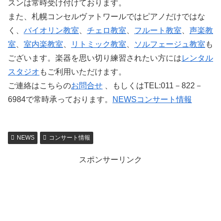
スンは常時受け付けております。
また、札幌コンセルヴァトワールではピアノだけではな
く、
バイオリン教室
、
チェロ教室
、
フルート教室
、
声楽教
室
、
室内楽教室
、
リトミック教室
、
ソルフェージュ教室
も
ございます。楽器を思い切り練習されたい方には
レンタル
スタジオ
もご利用いただけます。
ご連絡はこちらの
お問合せ
、もしくはTEL:011－822－
6984で常時承っております。
NEWS
コンサート情報
NEWS
コンサート情報
スポンサーリンク