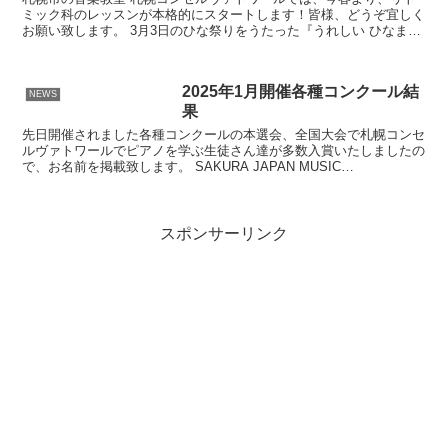
ミック科のレッスンが本格的にスタートします！皆様、どうぞ宜しく
お願い致します。 3月3日のひな祭りをうたった『うれしい ひなまつ
り』は、1936年にレコードとして発売され、現在に...
2025年1月開催各種コンクール結
NEWS
果
先日開催されました各種コンクールの本選会、全国大会で札幌コンセ
ルヴァトワールでピアノを学ぶ生徒さん達が多数入賞いたしましたの
で、お名前を掲載致します。 SAKURA JAPAN MUSIC
COMPETITION 2025 北海道大会 ♦︎...
スポンサーリンク