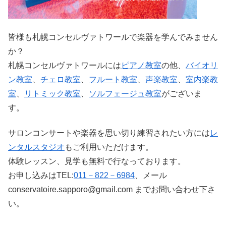
皆様も札幌コンセルヴァトワールで楽器を学んでみません
か？
札幌コンセルヴァトワールには
ピアノ教室
の他、
バイオリ
ン教室
、
チェロ教室
、
フルート教室
、
声楽教室
、
室内楽教
室
、
リトミック教室
、
ソルフェージュ教室
がございま
す。
サロンコンサートや楽器を思い切り練習されたい方には
レ
ンタルスタジオ
もご利用いただけます。
体験レッスン、見学も無料で行なっております。
お申し込みはTEL:
011－822－6984
、メール
conservatoire.sapporo@gmail.com までお問い合わせ下さ
い。