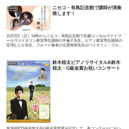
ニセコ・有島記念館で講師が演奏
NEWS
致します！
10月3日（日）14時からニセコ・有島記念館で札幌コンセルヴァトワ
ールヴァイオリン教室専任講師の中倫子先生、ピアノ教室専任講師の
宮澤むじか先生、フルート奏者の北濱侑樹先生がバイオリン・フルー
ト・ピアノが織りなす「秋の調べ」と題したトリオでの...
鈴木椋太ピアノリサイタル&鈴木
NEWS
椋太・G級金賞お祝いコンサート
第36回PTNA全国大会G級金賞受賞を記念して、各コンクールにおい