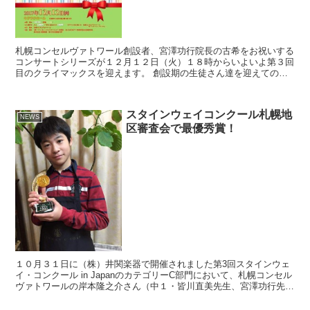
札幌コンセルヴァトワール創設者、宮澤功行院長の古希をお祝いする
コンサートシリーズが１２月１２日（火）１８時からいよいよ第３回
目のクライマックスを迎えます。 創設期の生徒さん達を迎えてのサ
ロンコンサートからはじまり、札幌交響楽団コンサートマス...
スタインウェイコンクール札幌地
NEWS
区審査会で最優秀賞！
１０月３１日に（株）井関楽器で開催されました第3回スタインウェ
イ・コンクール in JapanのカテゴリーC部門において、札幌コンセル
ヴァトワールの岸本隆之介さん（中１・皆川直美先生、宮澤功行先生
に師事）が最優秀賞を受賞しました。 岸本さん...