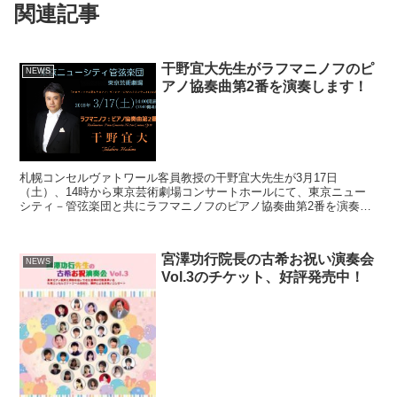
関連記事
干野宜大先生がラフマニノフのピ
NEWS
アノ協奏曲第2番を演奏します！
札幌コンセルヴァトワール客員教授の干野宜大先生が3月17日
（土）、14時から東京芸術劇場コンサートホールにて、東京ニュー
シティ－管弦楽団と共にラフマニノフのピアノ協奏曲第2番を演奏し
ます。 当日使用するピアノはホロヴィッツが愛奏したヴィンテ...
宮澤功行院長の古希お祝い演奏会
NEWS
Vol.3のチケット、好評発売中！