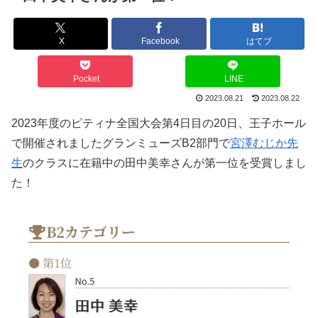
X
Facebook
はてブ
Pocket
LINE
2023.08.21
2023.08.22
2023年度のピティナ全国大会第4日目の20日、王子ホール
で開催されましたグランミューズB2部門で
宮澤むじか先
生
のクラスに在籍中の田中美幸さんが第一位を受賞しまし
た！