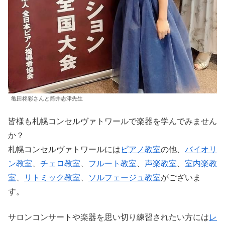
亀田柊彩さんと筒井志津先生
皆様も札幌コンセルヴァトワールで楽器を学んでみません
か？
札幌コンセルヴァトワールには
ピアノ教室
の他、
バイオリ
ン教室
、
チェロ教室
、
フルート教室
、
声楽教室
、
室内楽教
室
、
リトミック教室
、
ソルフェージュ教室
がございま
す。
サロンコンサートや楽器を思い切り練習されたい方には
レ