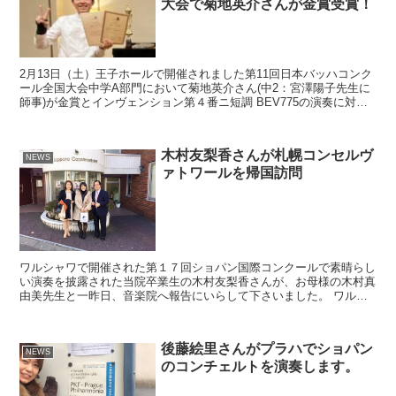
大会で菊地英介さんが金賞受賞！
2月13日（土）王子ホールで開催されました第11回日本バッハコンク
ール全国大会中学A部門において菊地英介さん(中2：宮澤陽子先生に
師事)が金賞とインヴェンション第４番ニ短調 BEV775の演奏に対す
るベスト賞を受賞しました。 賞状を手にする...
木村友梨香さんが札幌コンセルヴ
NEWS
ァトワールを帰国訪問
ワルシャワで開催された第１７回ショパン国際コンクールで素晴らし
い演奏を披露された当院卒業生の木村友梨香さんが、お母様の木村真
由美先生と一昨日、音楽院へ報告にいらして下さいました。 ワルシ
ャワ滞在中には、高円宮久子様と面会されたり、マズルカを...
後藤絵里さんがプラハでショパン
NEWS
のコンチェルトを演奏します。