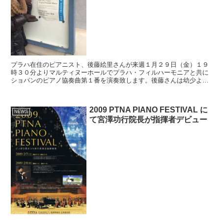
プラハ在住のピアニスト、後藤絵里さんが来週１月２９日（金）１９
時３０分よりマルティヌーホールでプラハ・フィルハーモニアと共に
ショパンのピアノ協奏曲第１番を演奏致します。後藤さんは幼少より
札幌コンセルヴァトワールで院長の宮澤功行先生の下で学び...
2009 PTNA PIANO FESTIVAL に
NEWS
て宮澤功行院長が指揮者デビュー