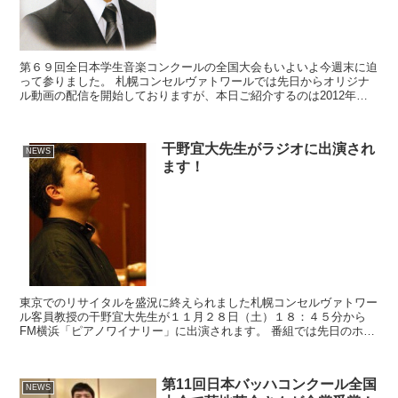
第６９回全日本学生音楽コンクールの全国大会もいよいよ今週末に迫
って参りました。 札幌コンセルヴァトワールでは先日からオリジナ
ル動画の配信を開始しておりますが、本日ご紹介するのは2012年の
第66回全日本学生音楽コンクール小学生の部で全国大会...
干野宜大先生がラジオに出演され
NEWS
ます！
東京でのリサイタルを盛況に終えられました札幌コンセルヴァトワー
ル客員教授の干野宜大先生が１１月２８日（土）１８：４５分から
FM横浜「ピアノワイナリー」に出演されます。 番組では先日のホロ
ヴィッツメモリアルコンサートでの模様やホロヴィッツが愛...
第11回日本バッハコンクール全国
NEWS