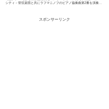
シティ－管弦楽団と共にラフマニノフのピアノ協奏曲第2番を演奏し
ます。 当日使用するピアノはホロヴィッツが愛奏したヴィンテ...
スポンサーリンク