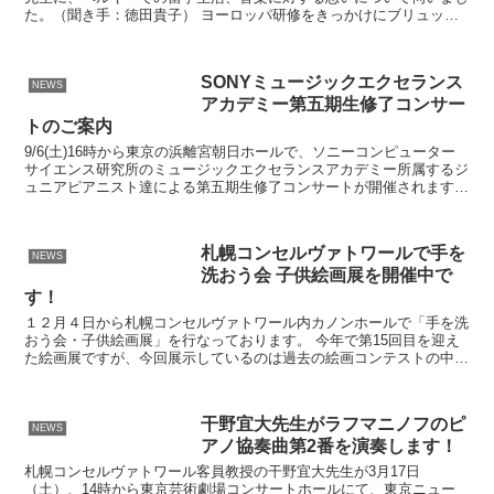
た。（聞き手：徳田貴子） ヨーロッパ研修をきっかけにブリュッセ
ル王立音楽院へ 徳田 先生は６年間ベルギーに留学されて...
SONYミュージックエクセランス
NEWS
アカデミー第五期生修了コンサー
トのご案内
9/6(土)16時から東京の浜離宮朝日ホールで、ソニーコンピューター
サイエンス研究所のミュージックエクセランスアカデミー所属するジ
ュニアピアニスト達による第五期生修了コンサートが開催されます。
札幌コンセルヴァトワールからは、先日、福田靖子...
札幌コンセルヴァトワールで手を
NEWS
洗おう会 子供絵画展を開催中で
す！
１２月４日から札幌コンセルヴァトワール内カノンホールで「手を洗
おう会・子供絵画展」を行なっております。 今年で第15回目を迎え
た絵画展ですが、今回展示しているのは過去の絵画コンテストの中か
ら最優秀賞や優秀賞、審査委員賞などを受賞した世界各国...
干野宜大先生がラフマニノフのピ
NEWS
アノ協奏曲第2番を演奏します！
札幌コンセルヴァトワール客員教授の干野宜大先生が3月17日
（土）、14時から東京芸術劇場コンサートホールにて、東京ニュー