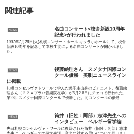
関連記事
名曲コンサート<校舎新設10周年
NEWS
記念>が行われました
1997年7月29日(火)札幌コンサートホール キタラ小ホールにて、校舎
新設10周年を記念して本校生徒による名曲コンサートが開かれまし
た。
後藤絵理さん スメタナ国際コン
NEWS
クール優勝 美唄ニュースライン
に掲載
札幌コンセルヴァトワールで学んだ美唄市出身のピアニスト、後藤絵
理さん（２２＝プラハ音楽院在学）が3月2-8日にチェコで行われた、
第28回スメタナ国際コンクールで優勝した。同コンクールの優勝
は、日本人としてはもちろん、アジア人初の快挙。さらな...
筒井（旧姓：阿部）志津先生への
NEWS
インタビュー ベルギー留学編
先日札幌コンセルヴァトワールに復帰された筒井（旧姓：阿部）志津
先生に、ベルギーでの留学生活、音楽に対する思いについて伺いまし