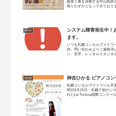
曲第１番を演奏する中山拓樹
残りわずかとなってきておりま
システム障害発生中！
NEWS
ます。
いつも札幌コンセルヴァトワ
内、問い合わせよりご連絡頂
ン、見学、レンタルスタジオの
神吉ひかる ピアノコ
NEWS
札幌コンセルヴァトワール卒
明日9月25日、札幌で初のソ
れたLis Tortora国際コンク