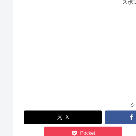
スポ
シ
X
Pocket