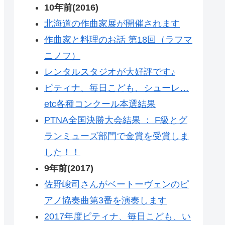
10年前(2016)
北海道の作曲家展が開催されます
作曲家と料理のお話 第18回（ラフマ
ニノフ）
レンタルスタジオが大好評です♪
ピティナ、毎日こども、シューレ…
etc各種コンクール本選結果
PTNA全国決勝大会結果 ： F級とグ
ランミューズ部門で金賞を受賞しま
した！！
9年前(2017)
佐野峻司さんがベートーヴェンのピ
アノ協奏曲第3番を演奏します
2017年度ピティナ、毎日こども、い