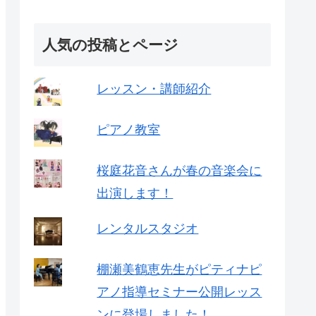
人気の投稿とページ
レッスン・講師紹介
ピアノ教室
桜庭花音さんが春の音楽会に
出演します！
レンタルスタジオ
棚瀬美鶴恵先生がピティナピ
アノ指導セミナー公開レッス
ンに登場しました！