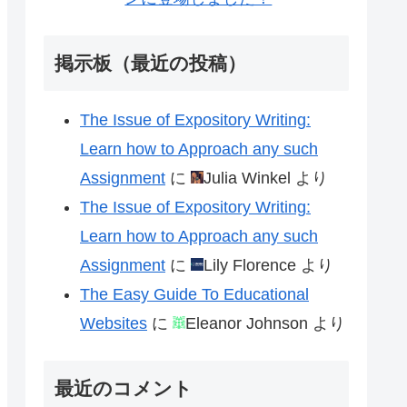
掲示板（最近の投稿）
The Issue of Expository Writing:
Learn how to Approach any such
Assignment
に
Julia Winkel
より
The Issue of Expository Writing:
Learn how to Approach any such
Assignment
に
Lily Florence
より
The Easy Guide To Educational
Websites
に
Eleanor Johnson
より
最近のコメント