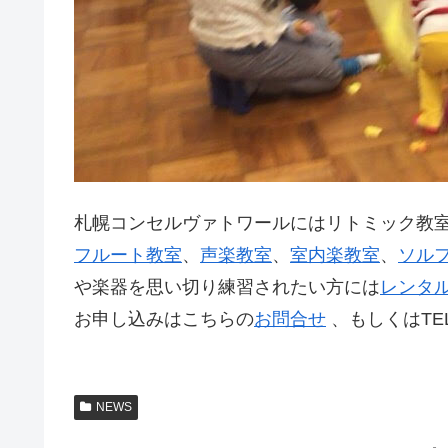
札幌コンセルヴァトワールにはリトミック教
フルート教室
、
声楽教室
、
室内楽教室
、
ソル
や楽器を思い切り練習されたい方には
レンタ
お申し込みはこちらの
お問合せ
、もしくはTEL
NEWS