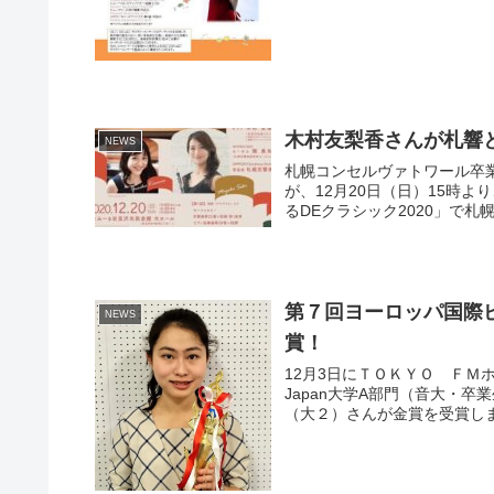
木村友梨香さんが札響
NEWS
札幌コンセルヴァトワール卒
が、12月20日（日）15時
るDEクラシック2020」で札
第７回ヨーロッパ国際ピ
NEWS
賞！
12月3日にＴＯＫＹＯ ＦＭ
Japan大学A部門（音大・
（大２）さんが金賞を受賞しま