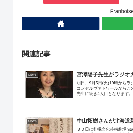
Franb
関連記事
宮澤陽子先生がラジオ
NEWS
明日、9月5日(火)19時から
コンセルヴァトワールからこ
先生に続き4人目となります。 
中山拓樹さんが北海道
NEWS
３０日に札幌文化芸術劇場hit