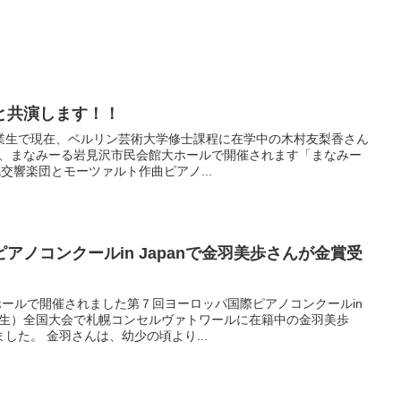
と共演します！！
業生で現在、ベルリン芸術大学修士課程に在学中の木村友梨香さん
より、まなみーる岩見沢市民会館大ホールで開催されます「まなみー
幌交響楽団とモーツァルト作曲ピアノ...
アノコンクールin Japanで金羽美歩さんが金賞受
ホールで開催されました第７回ヨーロッパ国際ピアノコンクールin
卒業生）全国大会で札幌コンセルヴァトワールに在籍中の金羽美歩
した。 金羽さんは、幼少の頃より...