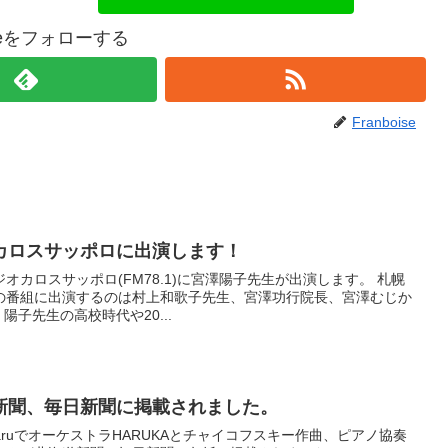
oiseをフォローする
Franboise
カロスサッポロに出演します！
ラジオカロスサッポロ(FM78.1)に宮澤陽子先生が出演します。 札幌
の番組に出演するのは村上和歌子先生、宮澤功行院長、宮澤むじか
陽子先生の高校時代や20...
新聞、毎日新聞に掲載されました。
aruでオーケストラHARUKAとチャイコフスキー作曲、ピアノ協奏