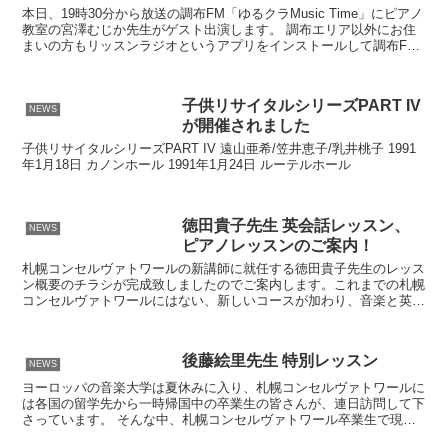
本日、19時30分から放送の調布FM「ゆるクラMusic Time」にピアノ
教室の宮澤むじか先生がゲスト出演します。 調布エリア以外にお住
まいの方もリッスンラジオというアプリをインストールして調布FM
を選択して頂くと聴けるそうです。 ゆるク...
子供リサイタルシリーズPART IV
NEWS
が開催されました
子供リサイタルシリーズPART IV 遠山亜希/笠井恵子/乳井桃子 1991
年1月18日 カノンホール 1991年1月24日 ルーテルホール
徳田貴子先生 英会話レッスン、
NEWS
ピアノレッスンのご案内！
札幌コンセルヴァトワールの新講師に就任する徳田貴子先生のレッス
ン概要のチラシが完成致しましたのでご案内します。これまでの札幌
コンセルヴァトワールにはない、新しいコースが加わり、音楽と英語
を同時に学習することができるようになりました。 通常の...
後藤絵里先生 特別レッスン
NEWS
ヨーロッパの音楽大学は夏休みに入り、札幌コンセルヴァトワールに
は各国の留学先から一時帰国中の卒業生の皆さんが、連日訪問して下
さっています。 そんな中、札幌コンセルヴァトワール卒業生で現
在、プラハに在住されながらヨーロッパ各地で活躍中のピアニ...