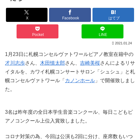
X
Facebook
はてブ
Pocket
LINE
2021.01.24
1月23日に札幌コンセルヴァトワールピアノ教室在籍中の
才川志歩
さん、
木田慎太郎
さん、
吉崎美桜
さんによるリサ
イタルを、カワイ札幌コンサートサロン「シュシュ」と札
幌コンセルヴァトワール「
カノンホール
」で開催致しまし
た。
3名は昨年度の全日本学生音楽コンクール、毎日こどもピ
アノコンクール上位入賞致しました。
コロナ対策の為、今回は公演も2回に分け、座席数もいつ