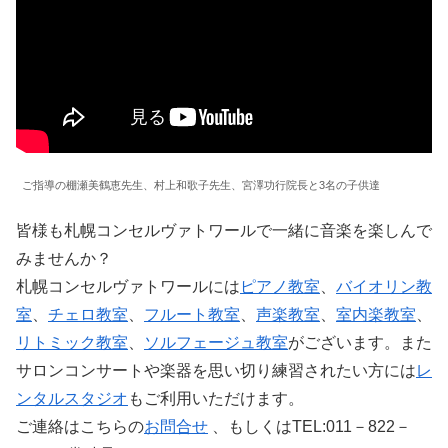
ご指導の棚瀬美鶴恵先生、村上和歌子先生、宮澤功行院長と3名の子供達
皆様も札幌コンセルヴァトワールで一緒に音楽を楽しんで
みませんか？
札幌コンセルヴァトワールには
ピアノ教室
、
バイオリン教
室
、
チェロ教室
、
フルート教室
、
声楽教室
、
室内楽教室
、
リトミック教室
、
ソルフェージュ教室
がございます。また
サロンコンサートや楽器を思い切り練習されたい方には
レ
ンタルスタジオ
もご利用いただけます。
ご連絡はこちらの
お問合せ
、もしくはTEL:011－822－