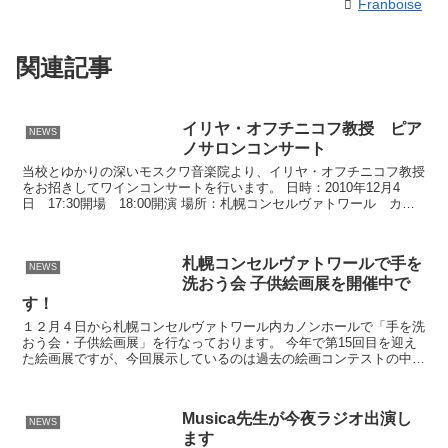
Franboise
関連記事
イリヤ・オフチニコフ教授 ピア
NEWS
ノサロンコンサート
当校とゆかりの深いモスクワ音楽院より、イリヤ・オフチニコフ教授
をお招きしてワインコンサートを行います。 日時：2010年12月4
日 17:30開場 18:00開演 場所：札幌コンセルヴァトワール カノ
ンホール 演目：ベートーヴェン ソナタ第...
札幌コンセルヴァトワールで手を
NEWS
洗おう会 子供絵画展を開催中で
す！
１２月４日から札幌コンセルヴァトワール内カノンホールで「手を洗
おう会・子供絵画展」を行なっております。 今年で第15回目を迎え
た絵画展ですが、今回展示しているのは過去の絵画コンテストの中か
ら最優秀賞や優秀賞、審査委員賞などを受賞した世界各国...
Musica先生が今夜ラジオ出演し
NEWS
ます