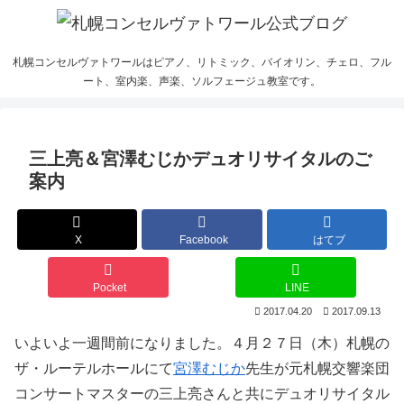
札幌コンセルヴァトワールはピアノ、リトミック、バイオリン、チェロ、フル
ート、室内楽、声楽、ソルフェージュ教室です。
三上亮＆宮澤むじかデュオリサイタルのご
案内
X
Facebook
はてブ
Pocket
LINE
2017.04.20
2017.09.13
いよいよ一週間前になりました。４月２７日（木）札幌の
ザ・ルーテルホールにて
宮澤むじか
先生が元札幌交響楽団
コンサートマスターの三上亮さんと共にデュオリサイタル