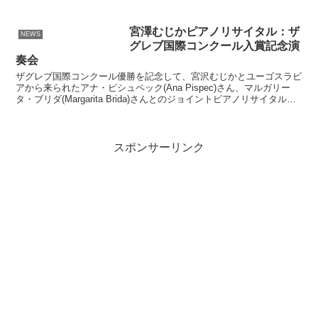
ンサートが開催されました。 演奏を行ったフルートとギタ...
宮澤むじかピアノリサイタル：ザ
NEWS
グレブ国際コンクール入賞記念演
奏会
ザグレブ国際コンクール優勝を記念して、宮沢むじかとユーゴスラビ
アから来られたアナ・ピシュペック(Ana Pispec)さん、マルガリー
タ・ブリダ(Margarita Brida)さんとのジョイントピアノリサイタルが
1994年5月31日 札幌...
スポンサーリンク