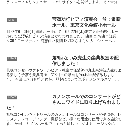
ランスーアメリク」のサロンでリサイタルを開催します。その告知記
事がフランスの”ピアニストマガジン”のサイトで大きく...
宮澤功行ピアノ演奏会 於：道新
NEWS
ホール、東京文化会館小ホール
1972年6月3日(土)道新ホールにて、6月22日(木)東京文化会館小ホー
ルにて宮澤成行ピアノ演奏会が行われました。 曲目 幻想曲ニ短調
K.397 モーツァルト 幻想曲ハ長調 D.760 さすらい人 シューベルト
32の変奏曲ハ短調作品2...
第6回なつみ先生の楽典教室を配
NEWS
信しました！
札幌コンセルヴァトワールピアノ教室専任講師の丸山奈津視先生によ
る楽しく学ぼう楽典講座、第6回目の動画をYoutube配信致しまし
た。 今回は八分音符と強起、弱起について説明とメンデルスゾーン
についての逸話についてお話ししています。どうぞお楽...
カノンホールでのコンサートがど
NEWS
さんこワイドに取り上げられまし
た！
札幌コンセルヴァトワールのカノンホールはコンサートや講演会、レ
ッスン、レコーディング、撮影など、様々な用途に使用できる施設で
す。 先日、カノンホールでちょっと珍しい、ジオミュージックのコ