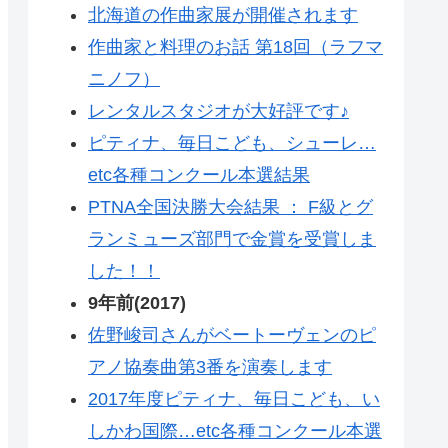
北海道の作曲家展が開催されます
作曲家と料理のお話 第18回（ラフマ
ニノフ）
レンタルスタジオが大好評です♪
ピティナ、毎日こども、シューレ…
etc各種コンクール本選結果
PTNA全国決勝大会結果 ： F級とグ
ランミューズ部門で金賞を受賞しま
した！！
9年前(2017)
佐野峻司さんがベートーヴェンのピ
アノ協奏曲第3番を演奏します
2017年度ピティナ、毎日こども、い
しかわ国際…etc各種コンクール本選