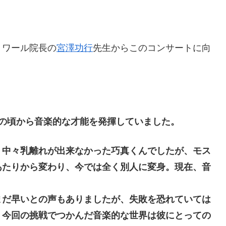
トワール院長の
宮澤功行
先生からこのコンサートに向
少の頃から音楽的な才能を発揮していまし
た。
、中々乳離れが出来なか
った巧真くんでしたが、モス
あたりから変わり、今では全く別人に変身。現在、
音
まだ早いとの
声もありましたが、失敗を恐れていては
。
今回の挑戦でつかんだ音楽的な世界は彼にとっての