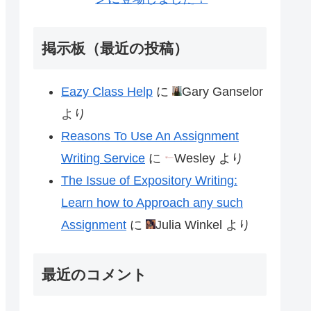
掲示板（最近の投稿）
Eazy Class Help
に
Gary Ganselor
より
Reasons To Use An Assignment
Writing Service
に
Wesley
より
The Issue of Expository Writing:
Learn how to Approach any such
Assignment
に
Julia Winkel
より
最近のコメント