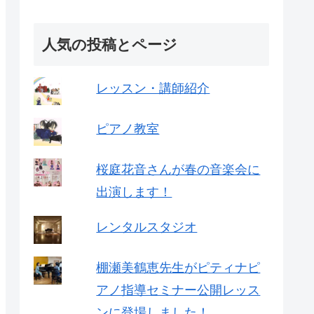
人気の投稿とページ
レッスン・講師紹介
ピアノ教室
桜庭花音さんが春の音楽会に
出演します！
レンタルスタジオ
棚瀬美鶴恵先生がピティナピ
アノ指導セミナー公開レッス
ンに登場しました！