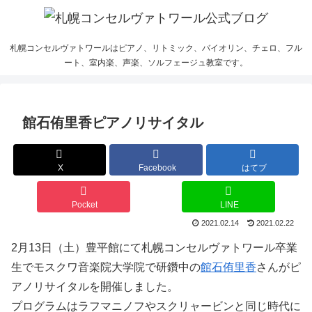
札幌コンセルヴァトワールはピアノ、リトミック、バイオリン、チェロ、フル
ート、室内楽、声楽、ソルフェージュ教室です。
館石侑里香ピアノリサイタル
X
Facebook
はてブ
Pocket
LINE
2021.02.14
2021.02.22
2月13日（土）豊平館にて札幌コンセルヴァトワール卒業
生でモスクワ音楽院大学院で研鑽中の
館石侑里香
さんがピ
アノリサイタルを開催しました。
プログラムはラフマニノフやスクリャービンと同じ時代に