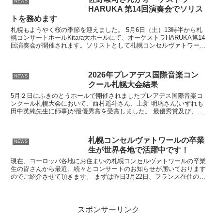
NEWS
HARUKA 第14回演奏会でソリス
トを務めます
札幌もようやく桜の季節を迎えました。 5月6日（土）13時半から札
幌コンサートホールKitara大ホールにて、オーケストラHARUKA第14
回演奏会が開催されます。ソリストとして札幌コンセルヴァトワール
在学中の若手人気ピアニスト佐野峻司さん...
2026年プレアデス国際音楽コン
NEWS
クール札幌大会結果
5月２日にふきのとうホールで開催されましたプレアデス国際音楽コ
ンクール札幌大会において、西村遥斗さん、上新 明璃さん(いずれも
田中英純先生に師事)が最優秀賞を受賞しました。 最優秀賞及び、プ
レアデス賞受賞の西村遥斗さん また、札幌大会動画審...
札幌コンセルヴァトワールの卒業
NEWS
生が世界各地で活躍中です！
現在、ヨーロッパ各地にお住まいの札幌コンセルヴァトワールの卒業
生の皆さんから最近、続々とコンサートのお知らせが届いております
のでご紹介させて頂きます。 まずは昨日3月22日、フランス在住のピ
アニスト八田智大さんが「MUSICORBA」として...
スポンサーリンク