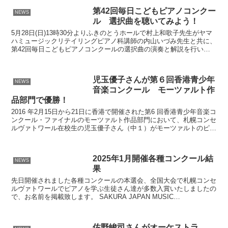
第42回毎日こどもピアノコンクー
NEWS
ル 選択曲を聴いてみよう！
5月28日(日)13時30分よりふきのとうホールで村上和歌子先生がヤマ
ハミュージックリテイリングピアノ科講師の内山いづみ先生と共に、
第42回毎日こどもピアノコンクールの選択曲の演奏と解説を行いま
す。 小学校1・2年生の部から中学生の部まで、...
児玉優子さんが第６回香港青少年
NEWS
音楽コンクール モーツァルト作
品部門で優勝！
2016 年2月15日から21日に香港で開催された第6 回香港青少年音楽コ
ンクール・ファイナルのモーツァルト作品部門において、札幌コンセ
ルヴァトワール在校生の児玉優子さん（中１）がモーツァルトのピア
ノソナタK.279を演奏し、見事第１位に輝...
2025年1月開催各種コンクール結
NEWS
果
先日開催されました各種コンクールの本選会、全国大会で札幌コンセ
ルヴァトワールでピアノを学ぶ生徒さん達が多数入賞いたしましたの
で、お名前を掲載致します。 SAKURA JAPAN MUSIC
COMPETITION 2025 北海道大会 ♦︎...
佐野峻司さんがオーケストラ