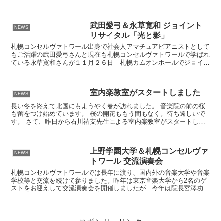
リースカイさんはYoutubeでチャンネル...
武田愛弓＆永草寛和 ジョイント
NEWS
リサイタル「光と影」
札幌コンセルヴァトワール出身で社会人アマチュアピアニストとして
もご活躍の武田愛弓さんと現在も札幌コンセルヴァトワールで学ばれ
ている永草寛和さんが１１月２６日 札幌カムオンホールでジョイン
トリサイタルを行います。 アマチュアとはいえ、若いころ...
室内楽教室がスタートしました
NEWS
長い冬を終えて北国にもようやく春が訪れました。 音楽院の前の桜
も蕾をつけ始めています。 桜の開花ももう間もなく。待ち遠しいで
す。 さて、昨日から石川祐支先生による室内楽教室がスタートしま
した。他の楽器と演奏する機会が少ないピアノ科の生徒さん...
上野学園大学＆札幌コンセルヴァ
NEWS
トワール 交流演奏会
札幌コンセルヴァトワールでは長年に渡り、国内外の音楽大学や音楽
学校等と交流を続けて参りました。昨年は東京音楽大学から2名のゲ
ストをお迎えして交流演奏会を開催しましたが、今年は院長宮澤功行
が客員教授を務める上野学園大学より、第80回日本音楽コ...