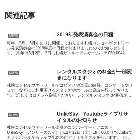
関連記事
2019年発表演奏会の日程
NEWS
毎年、2月、3月あたりに開催しております札幌コンセルヴァトワー
ル発表演奏会の2019年度の日程が決まりましたのでお知らせしま
す。 来年は3月2日、3日に札幌ザ・ルーテルホール（〒060-0042 北
海道札幌市中央区大通西6－3－1）で開催致...
レンタルスタジオの料金が一部変
NEWS
更になります
札幌コンセルヴァトワールではピアノや楽器の練習、コンサートやセ
ミナーなどにご利用頂けるスタジオやホールの貸出を行っておりま
す。 詳しくはコチラを御覧ください→レンタルスタジオ お客様から
は安い！広い！綺麗！と大変好評で道外など遠方からご利用...
UnlieSky Youtubeライブリサ
NEWS
イタルのお知らせ
札幌コンセルヴァトワール出身のコンポーザーピアニスト
UnlieSky（アンリースカイ）が12月12日（土）19：00よりYoutubeで
カノンホールからライブ配信のピアノリサイタルを行います。 アン