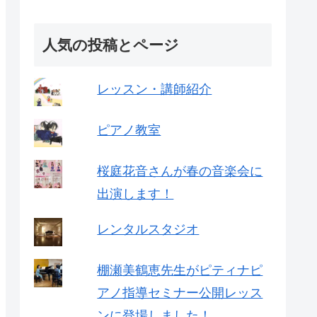
人気の投稿とページ
レッスン・講師紹介
ピアノ教室
桜庭花音さんが春の音楽会に
出演します！
レンタルスタジオ
棚瀬美鶴恵先生がピティナピ
アノ指導セミナー公開レッス
ンに登場しました！