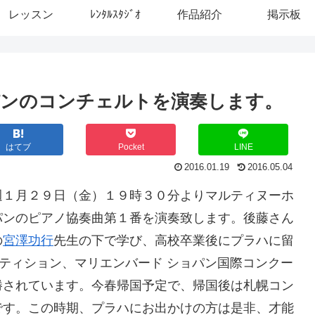
レッスン
ﾚﾝﾀﾙｽﾀｼﾞｵ
作品紹介
掲示板
パンのコンチェルトを演奏します。
はてブ
Pocket
LINE
2016.01.19
2016.05.04
週１月２９日（金）１９時３０分よりマルティヌーホ
パンのピアノ協奏曲第１番を演奏致します。後藤さん
の
宮澤功行
先生の下で学び、高校卒業後にプラハに留
ペティション、マリエンバード ショパン国際コンクー
勝されています。今春帰国予定で、帰国後は札幌コン
です。この時期、プラハにお出かけの方は是非、才能