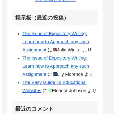
掲示板（最近の投稿）
The Issue of Expository Writing:
Learn how to Approach any such
Assignment
に
Julia Winkel
より
The Issue of Expository Writing:
Learn how to Approach any such
Assignment
に
Lily Florence
より
The Easy Guide To Educational
Websites
に
Eleanor Johnson
より
最近のコメント