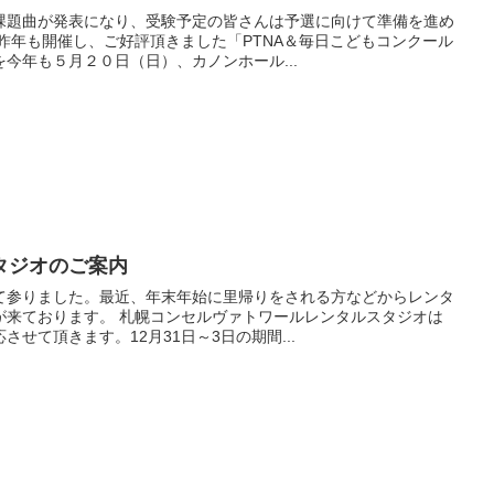
課題曲が発表になり、受験予定の皆さんは予選に向けて準備を進め
昨年も開催し、ご好評頂きました「PTNA＆毎日こどもコンクール
今年も５月２０日（日）、カノンホール...
タジオのご案内
て参りました。最近、年末年始に里帰りをされる方などからレンタ
が来ております。 札幌コンセルヴァトワールレンタルスタジオは
せて頂きます。12月31日～3日の期間...