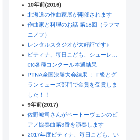
10年前(2016)
北海道の作曲家展が開催されます
作曲家と料理のお話 第18回（ラフマ
ニノフ）
レンタルスタジオが大好評です♪
ピティナ、毎日こども、シューレ…
etc各種コンクール本選結果
PTNA全国決勝大会結果 ： F級とグ
ランミューズ部門で金賞を受賞しま
した！！
9年前(2017)
佐野峻司さんがベートーヴェンのピ
アノ協奏曲第3番を演奏します
2017年度ピティナ、毎日こども、い