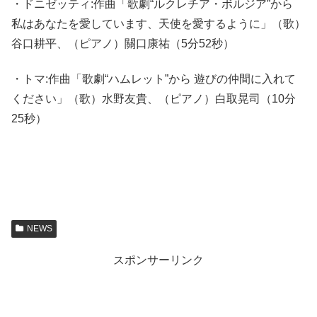
・ドニゼッティ:作曲「歌劇“ルクレチア・ボルジア”から
私はあなたを愛しています、天使を愛するように」（歌）
谷口耕平、（ピアノ）關口康祐（5分52秒）
・トマ:作曲「歌劇“ハムレット”から 遊びの仲間に入れて
ください」（歌）水野友貴、（ピアノ）白取晃司（10分
25秒）
NEWS
スポンサーリンク