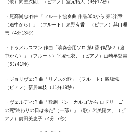
（歌）間聖次朗、（ピアノ）室元拓人（4分17秒）
・尾高尚忠:作曲「フルート協奏曲 作品30bから 第1楽章
（途中から）」（フルート）泉野有香、（ピアノ）與口理
恵（4分13秒）
・ドゥメルスマン:作曲「演奏会用ソロ 第6番 作品82（途
中から）」（フルート）平塚七衣、（ピアノ）山崎早登美
（6分41秒）
・ジョリヴェ:作曲「リノスの歌」（フルート）脇坂颯、
（ピアノ）新居幸枝（11分19秒）
・ヴェルディ:作曲「歌劇“ドン・カルロ”から ロドリーゴ
の死“終わりの日は来た”（一部）」（歌）岩美陽大、（ピ
アノ）前田美恵子（4分17秒）