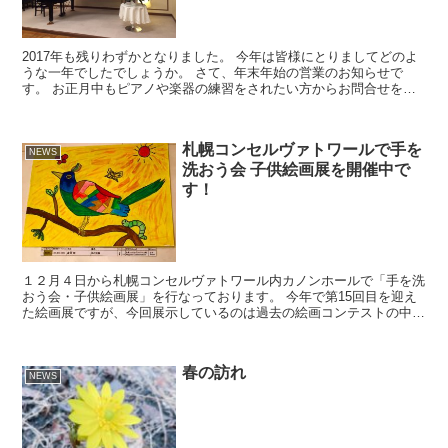
2017年も残りわずかとなりました。 今年は皆様にとりましてどのよ
うな一年でしたでしょうか。 さて、年末年始の営業のお知らせで
す。 お正月中もピアノや楽器の練習をされたい方からお問合せを頂
いておりますが、札幌コンセルヴァトワールでは年末は3...
札幌コンセルヴァトワールで手を
NEWS
洗おう会 子供絵画展を開催中で
す！
１２月４日から札幌コンセルヴァトワール内カノンホールで「手を洗
おう会・子供絵画展」を行なっております。 今年で第15回目を迎え
た絵画展ですが、今回展示しているのは過去の絵画コンテストの中か
ら最優秀賞や優秀賞、審査委員賞などを受賞した世界各国...
春の訪れ
NEWS