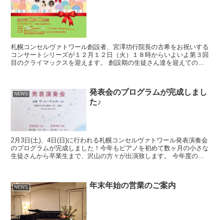
札幌コンセルヴァトワール創設者、宮澤功行院長の古希をお祝いする
コンサートシリーズが１２月１２日（火）１８時からいよいよ第３回
目のクライマックスを迎えます。 創設期の生徒さん達を迎えてのサ
ロンコンサートからはじまり、札幌交響楽団コンサートマス...
発表会のプログラムが完成しまし
NEWS
た♪
2月3日(土)、4日(日)に行われる札幌コンセルヴァトワール発表演奏会
のプログラムが完成しました！今年もピアノを初めて数ヶ月の小さな
生徒さんから卒業生まで、沢山の方々が出演致します。 今年度の発
表演奏会のプログラム表紙 院長からの挨拶文 ☆...
年末年始の営業のご案内
NEWS