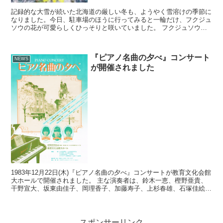
記録的な大雪が続いた北海道の厳しい冬も、ようやく雪溶けの季節に
なりました。今日、駐車場のほうに行ってみると一輪だけ、フクジュ
ソウの花が可愛らしくひっそりと咲いていました。 フクジュソウは
福寿草とも書き、幸福と長寿をもたらす縁起の良い、春を告...
『ピアノ名曲の夕べ』コンサート
NEWS
が開催されました
1983年12月22日(木)『ピアノ名曲の夕べ』コンサートが教育文化会館
大ホールで開催されました。 主な演奏者は、鈴木一恵、樫野亜貴、
干野宣大、坂東由佳子、岡理香子、加藤寿子、上杉春雄、石塚佳絵、
小野真紀子（第２回毎日子供コンクール・金賞）...
スポンサーリンク