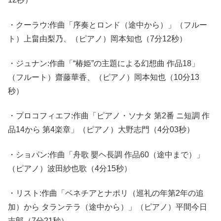
・クーラウ:作曲「序奏とロンド（途中から）」（フルー
ト）上畠由梨乃、（ピアノ）岡本知也（7分12秒）
・ジュナン:作曲「“椿姫”の主題による幻想曲 作品18」
（フルート）齋藤華香、（ピアノ）岡本知也（10分13
秒）
・プロコフィエフ:作曲「ピアノ・ソナタ 第2番 ニ短調 作
品14から 第4楽章」（ピアノ）大野志門（4分03秒）
・ショパン:作曲「舟歌 嬰ヘ長調 作品60（途中まで）」
（ピアノ）波田紗也歌（4分15秒）
・リスト:作曲「ベネチアとナポリ（巡礼の年第2年の追
加）から タランテラ（途中から）」（ピアノ）平間今日
志郎（7分21秒）