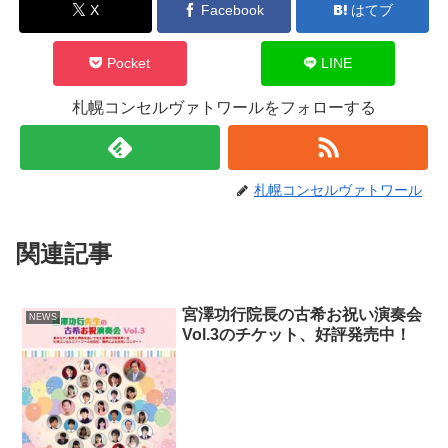
X
Facebook
はてブ
Pocket
LINE
札幌コンセルヴァトワールをフォローする
札幌コンセルヴァトワール
関連記事
宮澤功行院長の古希お祝い演奏会
NEWS
Vol.3のチケット、好評発売中！