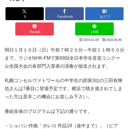
X
Facebook
はてブ
Pocket
LINE
2016.01.09
2018.06.06
明日１月１０日（日）午前７時２０分～午前１１時５０分
まで、ラジオNHK-FMで第69回全日本学生音楽コンクー
ル全国大会の各部門入賞者の演奏が放送されます。
札幌コンセルヴァトワールの中学生の部第3位の三田有輝
也さんは7番目に登場予定です。横浜で聴き逃されてしま
った方は是非この機会にお楽しみ下さい。
番組全体のプログラムは下記の通りです。
・ショパン:作曲「ボレロ 作品19（途中まで）」（ピア