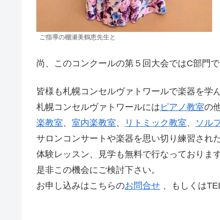
ご指導の棚瀬美鶴恵先生と
尚、このコンクールの第５回大会ではC部門
皆様も札幌コンセルヴァトワールで楽器を学
札幌コンセルヴァトワールには
ピアノ教室
の
楽教室
、
室内楽教室
、
リトミック教室
、
ソル
サロンコンサートや楽器を思い切り練習され
体験レッスン、見学も無料で行なっておりま
是非この機会にご検討下さい。
お申し込みはこちらの
お問合せ
、もしくはTEL