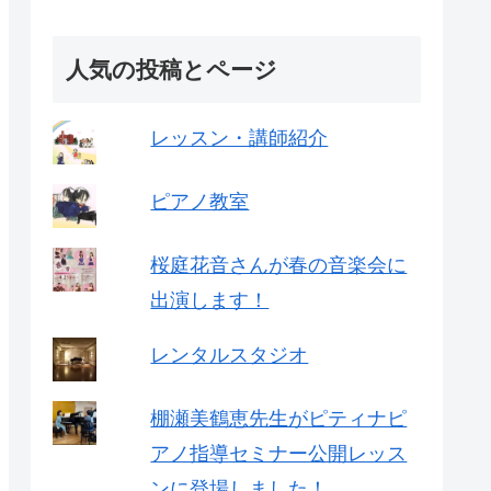
人気の投稿とページ
レッスン・講師紹介
ピアノ教室
桜庭花音さんが春の音楽会に
出演します！
レンタルスタジオ
棚瀬美鶴恵先生がピティナピ
アノ指導セミナー公開レッス
ンに登場しました！