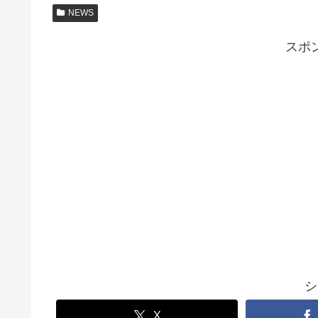
NEWS
スポ
シ
X