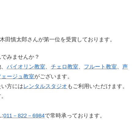
で木田慎太郎さんが第一位を受賞しております。
んでみませんか？
他、
バイオリン教室
、
チェロ教室
、
フルート教室
、
声
フェージュ教室
がございます。
たい方には
レンタルスタジオ
もご利用いただけます。
す。
:
011－822－6984
で常時承っております。