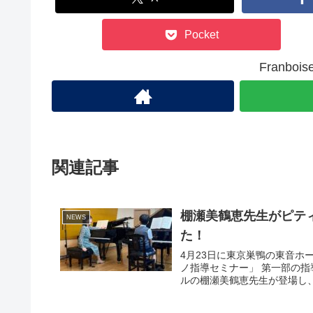
Pocket
Franb
関連記事
棚瀬美鶴恵先生がピテ
NEWS
た！
4月23日に東京巣鴨の東音
ノ指導セミナー」 第一部の
ルの棚瀬美鶴恵先生が登場し、