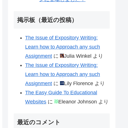
掲示板（最近の投稿）
The Issue of Expository Writing:
Learn how to Approach any such
Assignment
に
Julia Winkel
より
The Issue of Expository Writing:
Learn how to Approach any such
Assignment
に
Lily Florence
より
The Easy Guide To Educational
Websites
に
Eleanor Johnson
より
最近のコメント