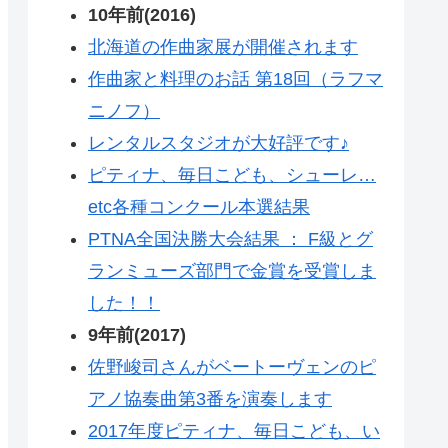
10年前(2016)
北海道の作曲家展が開催されます
作曲家と料理のお話 第18回（ラフマ
ニノフ）
レンタルスタジオが大好評です♪
ピティナ、毎日こども、シューレ…
etc各種コンクール本選結果
PTNA全国決勝大会結果 ： F級とグ
ランミューズ部門で金賞を受賞しま
した！！
9年前(2017)
佐野峻司さんがベートーヴェンのピ
アノ協奏曲第3番を演奏します
2017年度ピティナ、毎日こども、い