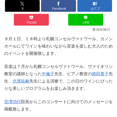
X
Facebook
はてブ
Pocket
LINE
2019.08.27
９月１日、１８時より札幌コンセルヴァトワール、カノン
ホールにてワインを味わいながら音楽を楽しむ大人のため
のイベントを開催致します。
音楽は７月から札幌コンセルヴァトワール、ヴァイオリン
教室の講師となった
中倫子
先生、ピアノ教室の
徳田貴子
先
生、
北濱佑麻
先生による演奏で、この日のワインにぴった
りな美しいプログラムをお楽しみ頂きます。
宮澤功行
院長からこのコンサートに向けてのメッセージを
掲載致します。