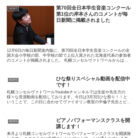
第70回全日本学生音楽コンクール
NEWS
第1位の岸本さんのコメントが毎
日新聞に掲載されました
12月6日の毎日新聞道内版に、第70回全日本学生音楽コンクールの全
国大会小学校の部、中学校の部で上位入賞された北海道代表の参加者
のコメントが掲載されました。 札幌コンセルヴァトワールからは中
学校の部で岸本隆之介さんが第１位に輝きました。 岸...
ひな祭りスペシャル動画を配信中
NEWS
です！
札幌コンセルヴァトワールYoutubeチャンネルでは生徒や先生方の
様々な音源動画を配信しております。今日は3月3日ひな祭り！！と
いうことで、この日に合わせてヴァイオリン教室の中倫子先生とピア
ノ教室の宮澤むじか先生がスペシャル企画で演奏動画を...
ピアノパフォーマンスクラスを開
NEWS
講します！
来月より札幌コンセルヴァトワールでパフォーマンスクラスを開講致