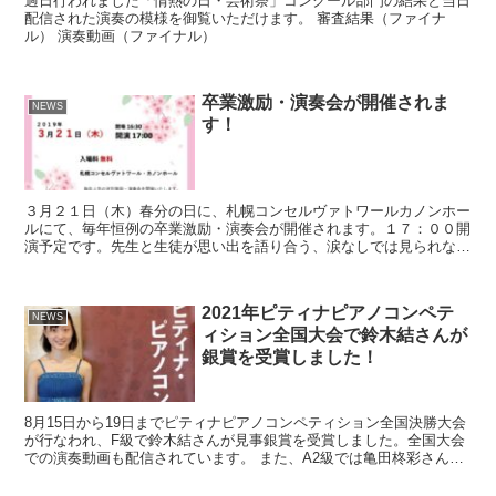
過日行われました「情熱の日・芸術祭」コンクール部門の結果と当日
配信された演奏の模様を御覧いただけます。 審査結果（ファイナ
ル） 演奏動画（ファイナル）
卒業激励・演奏会が開催されま
NEWS
す！
３月２１日（木）春分の日に、札幌コンセルヴァトワールカノンホー
ルにて、毎年恒例の卒業激励・演奏会が開催されます。１７：００開
演予定です。先生と生徒が思い出を語り合う、涙なしでは見られな
い、心温まるコンサートです。出演者が決まりましたら、また...
2021年ピティナピアノコンペテ
NEWS
ィション全国大会で鈴木結さんが
銀賞を受賞しました！
8月15日から19日までピティナピアノコンペティション全国決勝大会
が行なわれ、F級で鈴木結さんが見事銀賞を受賞しました。全国大会
での演奏動画も配信されています。 また、A2級では亀田柊彩さんが
入賞者記念コンサートに出演した他、B級では上山幸...