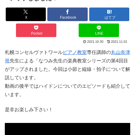
X
Facebook
はてブ
Pocket
LINE
2021.10.30
2021.11.01
札幌コンセルヴァトワール
ピアノ教室
専任講師の
丸山奈津
視
先生による「なつみ先生の楽典教室シリーズの第4回目
がアップされました。今回は小節と縦線・拍子について解
説しています。
動画の後半ではハイドンについてのエピソードも紹介して
います。
是非お楽しみ下さい！