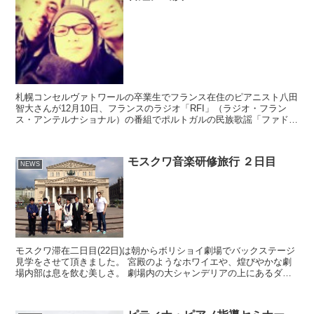
札幌コンセルヴァトワールの卒業生でフランス在住のピアニスト八田
智大さんが12月10日、フランスのラジオ「RFI」（ラジオ・フラン
ス・アンテルナショナル）の番組でポルトガルの民族歌謡「ファド」
の歌手として世界的に活躍中のミージアさんと共演しま...
モスクワ音楽研修旅行 ２日目
NEWS
モスクワ滞在二日目(22日)は朝からボリショイ劇場でバックステージ
見学をさせて頂きました。 宮殿のようなホワイエや、煌びやかな劇
場内部は息を飲む美しさ。 劇場内の大シャンデリアの上にあるダン
サーのリハーサル室や衣装制作室も見学させて頂き、ス...