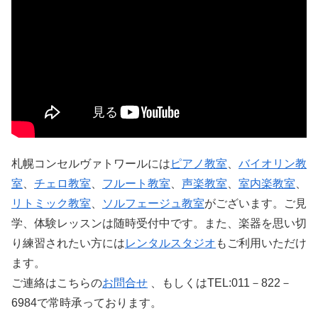
札幌コンセルヴァトワールには
ピアノ教室
、
バイオリン教
室
、
チェロ教室
、
フルート教室
、
声楽教室
、
室内楽教室
、
リトミック教室
、
ソルフェージュ教室
がございます。ご見
学、体験レッスンは随時受付中です。また、楽器を思い切
り練習されたい方には
レンタルスタジオ
もご利用いただけ
ます。
ご連絡はこちらの
お問合せ
、もしくはTEL:011－822－
6984で常時承っております。