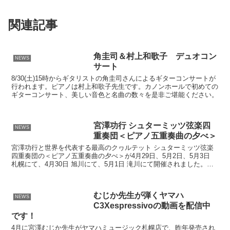
関連記事
角圭司＆村上和歌子 デュオコン
NEWS
サート
8/30(土)15時からギタリストの角圭司さんによるギターコンサートが
行われます。ピアノは村上和歌子先生です。カノンホールで初めての
ギターコンサート、美しい音色と名曲の数々を是非ご堪能ください。
宮澤功行 シュターミッツ弦楽四
NEWS
重奏団＜ピアノ五重奏曲の夕べ＞
宮澤功行と世界を代表する最高のクヮルテット シュターミッツ弦楽
四重奏団の＜ピアノ五重奏曲の夕べ＞が4月29日、5月2日、5月3日
札幌にて、4月30日 旭川にて、5月1日 滝川にて開催されました。コ
ントラバス 西田直文、ピアノ 中島美鶴恵も...
むじか先生が弾くヤマハ
NEWS
C3Xespressivoの動画を配信中
です！
4月に宮澤むじか先生がヤマハミュージック札幌店で、昨年発売され