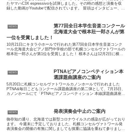
たヤマハC3X espressivoを試弾しました。その時の感想と演奏を収
録した動画がYoutubeで配信されています。 冒頭はインタビュー、そ
の後、演奏が収録されています。スカ...
第77回全日本学生音楽コンクール
NEWS
北海道大会で根本壯一郎さんが第
一位を受賞しました！
10月21日にキタラ小ホールで行われた第77回全日本学生音楽コンク
ール北海道大会ピアノ部門中学校の部で札幌コンセルヴァトワールの
根本壯一郎さんが第1位を受賞しました！ 根本さんは12月2日に横浜
みなとみらいホールで行われる全国大会に出場しま...
PTNAピアノコンペティション本
NEWS
選課題曲講座のご案内
5月20日に札幌コンセルヴァトワールカノンホールで行われました
PTNA&毎日こどもコンクール課題曲講座の第二弾として、7月15日、
カノンホールにて「PTNAピアノコンペティション 本線課題曲講座」
を開催することになりました。 この講座ではB...
発表演奏会中止のご案内
NEWS
御存知の通り、北海道では新型コロナウイルスの感染が広がっており
ます。 今週末に予定しておりました、札幌コンセルヴァトワール発
表演奏会の開催の有無に関しましても慎重に協議を重ねて参りました