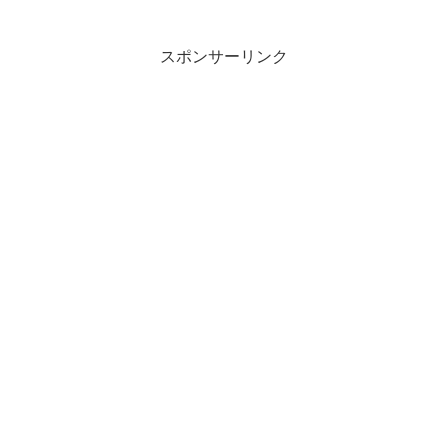
が、この度、北海道で公立学校の休校を、また、国でも大規...
スポンサーリンク