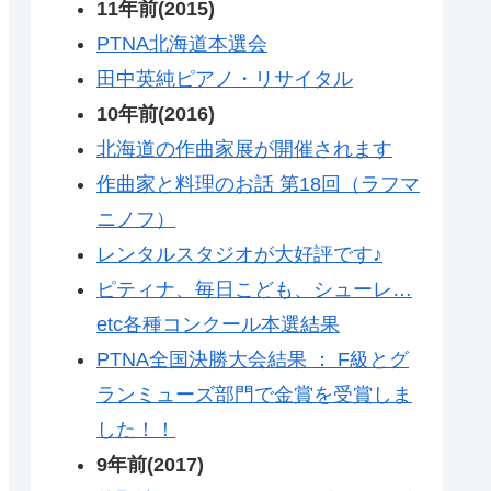
11年前(2015)
PTNA北海道本選会
田中英純ピアノ・リサイタル
10年前(2016)
北海道の作曲家展が開催されます
作曲家と料理のお話 第18回（ラフマ
ニノフ）
レンタルスタジオが大好評です♪
ピティナ、毎日こども、シューレ…
etc各種コンクール本選結果
PTNA全国決勝大会結果 ： F級とグ
ランミューズ部門で金賞を受賞しま
した！！
9年前(2017)