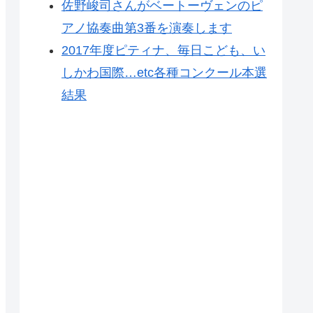
佐野峻司さんがベートーヴェンのピ
アノ協奏曲第3番を演奏します
2017年度ピティナ、毎日こども、い
しかわ国際…etc各種コンクール本選
結果