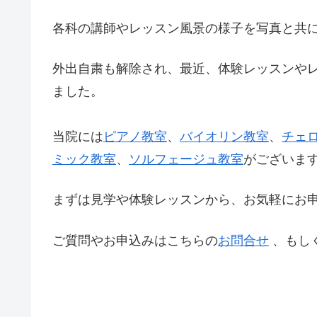
各科の講師やレッスン風景の様子を写真と共
外出自粛も解除され、最近、体験レッスンや
ました。
当院には
ピアノ教室
、
バイオリン教室
、
チェ
ミック教室
、
ソルフェージュ教室
がございま
まずは見学や体験レッスンから、お気軽にお
ご質問やお申込みはこちらの
お問合せ
、もしく