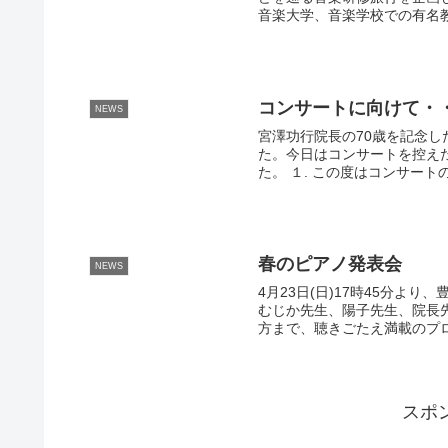
音楽大学、音楽学校での有名教
コンサートに向けて・
NEWS
宮澤功行院長の70歳を記念
た。今日はコンサートを控え
た。 １. この度はコンサート
春のピアノ発表会
NEWS
4月23日(日)17時45分よ
むじか先生、陽子先生、院長
方まで、聴きごたえ満載のプロ
スポ