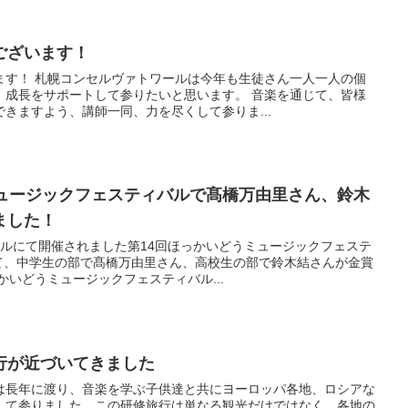
ございます！
ます！ 札幌コンセルヴァトワールは今年も生徒さん一人一人の個
、成長をサポートして参りたいと思います。 音楽を通じて、皆様
きますよう、講師一同、力を尽くして参りま...
ミュージックフェスティバルで髙橋万由里さん、鈴木
ました！
ールにて開催されました第14回ほっかいどうミュージックフェステ
て、中学生の部で髙橋万由里さん、高校生の部で鈴木結さんが金賞
かいどうミュージックフェスティバル...
行が近づいてきました
は長年に渡り、音楽を学ぶ子供達と共にヨーロッパ各地、ロシアな
して参りました。この研修旅行は単なる観光だけではなく、各地の