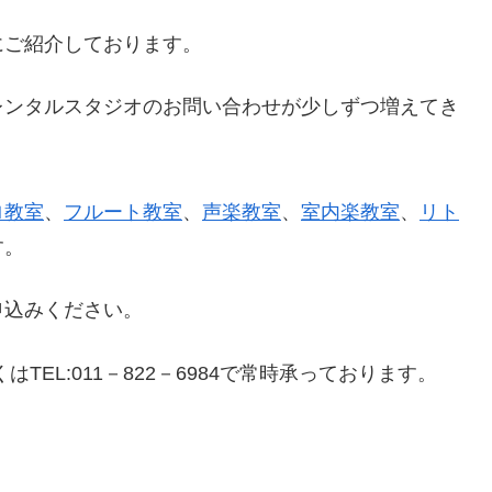
にご紹介しております。
レンタルスタジオのお問い合わせが少しずつ増えてき
ロ教室
、
フルート教室
、
声楽教室
、
室内楽教室
、
リト
す。
申込みください。
はTEL:011－822－6984で常時承っております。