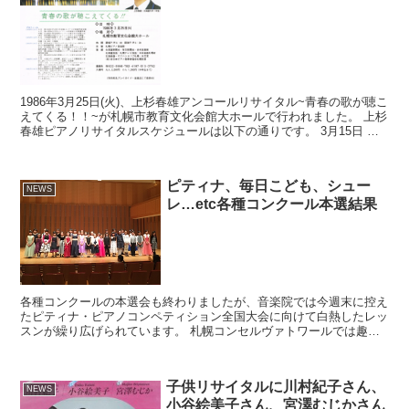
1986年3月25日(火)、上杉春雄アンコールリサイタル~青春の歌が聴こ
えてくる！！~が札幌市教育文化会館大ホールで行われました。 上杉
春雄ピアノリサイタルスケジュールは以下の通りです。 3月15日 天
塩町（天塩社会福祉会館大ホール） 19...
ピティナ、毎日こども、シュー
NEWS
レ…etc各種コンクール本選結果
各種コンクールの本選会も終わりましたが、音楽院では今週末に控え
たピティナ・ピアノコンペティション全国大会に向けて白熱したレッ
スンが繰り広げられています。 札幌コンセルヴァトワールでは趣味
で楽しくレッスンに通われている方も沢山おりますが、モチ...
子供リサイタルに川村紀子さん、
NEWS
小谷絵美子さん、宮澤むじかさん