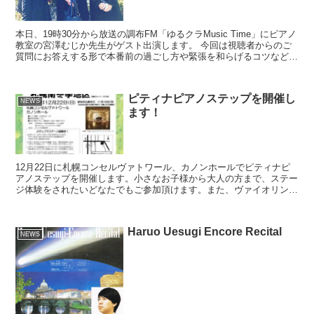
本日、19時30分から放送の調布FM「ゆるクラMusic Time」にピアノ
教室の宮澤むじか先生がゲスト出演します。 今回は視聴者からのご
質問にお答えする形で本番前の過ごし方や緊張を和らげるコツなどを
パーソナリティーの池村京子さんと3人でお...
ピティナピアノステップを開催し
NEWS
ます！
12月22日に札幌コンセルヴァトワール、カノンホールでピティナピ
アノステップを開催します。小さなお子様から大人の方まで、ステー
ジ体験をされたいどなたでもご参加頂けます。また、ヴァイオリンや
チェロ、フルートなどのアンサンブルでもご参加頂けます...
Haruo Uesugi Encore Recital
NEWS