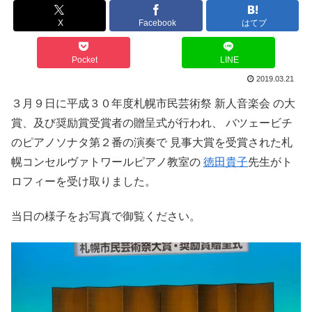
X
Facebook
はてブ
Pocket
LINE
2019.03.21
３月９日に平成３０年度札幌市民芸術祭 新人音楽会 の大
賞、及び奨励賞受賞者の贈呈式が行われ、 バツェービチ
のピアノソナタ第２番の演奏で 見事大賞を受賞された札
幌コンセルヴァトワールピアノ教室の
徳田貴子
先生がト
ロフィーを受け取りました。
当日の様子をお写真で御覧ください。