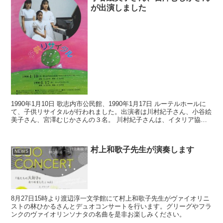
が出演しました
1990年1月10日 歌志内市公民館、1990年1月17日 ルーテルホールに
て、子供リサイタルが行われました。出演者は川村紀子さん、小谷絵
美子さん、宮澤むじかさんの３名。 川村紀子さんは、イタリア協奏
曲（J.S.バッハ）、アラベスクNo.1...
村上和歌子先生が演奏します
NEWS
8月27日15時より渡辺淳一文学館にて村上和歌子先生がヴァイオリニ
ストの林ひかるさんとデュオコンサートを行います。グリーグやフラ
ンクのヴァイオリンソナタの名曲を是非お楽しみください。