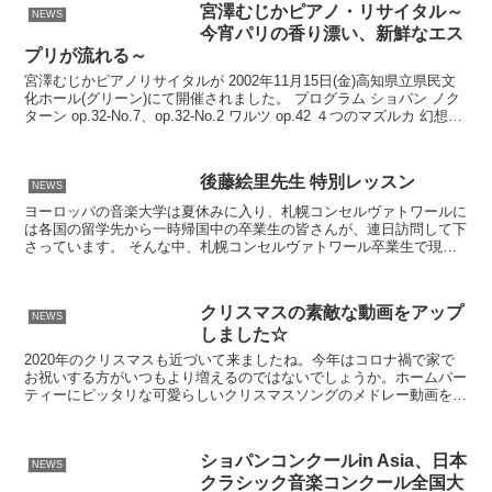
宮澤むじかピアノ・リサイタル～
NEWS
今宵パリの香り漂い、新鮮なエス
プリが流れる～
宮澤むじかピアノリサイタルが 2002年11月15日(金)高知県立県民文
化ホール(グリーン)にて開催されました。 プログラム ショパン ノク
ターン op.32-No.7、op.32-No.2 ワルツ op.42 ４つのマズルカ 幻想ポ
ロネー...
後藤絵里先生 特別レッスン
NEWS
ヨーロッパの音楽大学は夏休みに入り、札幌コンセルヴァトワールに
は各国の留学先から一時帰国中の卒業生の皆さんが、連日訪問して下
さっています。 そんな中、札幌コンセルヴァトワール卒業生で現
在、プラハに在住されながらヨーロッパ各地で活躍中のピアニ...
クリスマスの素敵な動画をアップ
NEWS
しました☆
2020年のクリスマスも近づいて来ましたね。今年はコロナ禍で家で
お祝いする方がいつもより増えるのではないでしょうか。ホームパー
ティーにピッタリな可愛らしいクリスマスソングのメドレー動画を札
幌コンセルヴァトワールYoutubeチャンネルにアッ...
ショパンコンクールin Asia、日本
NEWS
クラシック音楽コンクール全国大