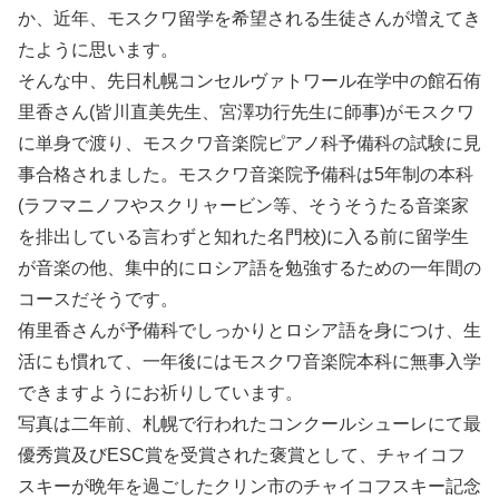
か、近年、モスクワ留学を希望される生徒さんが増えてき
たように思います。
そんな中、先日札幌コンセルヴァトワール在学中の館石侑
里香さん(皆川直美先生、宮澤功行先生に師事)がモスクワ
に単身で渡り、モスクワ音楽院ピアノ科予備科の試験に見
事合格されました。モスクワ音楽院予備科は5年制の本科
(ラフマニノフやスクリャービン等、そうそうたる音楽家
を排出している言わずと知れた名門校)に入る前に留学生
が音楽の他、集中的にロシア語を勉強するための一年間の
コースだそうです。
侑里香さんが予備科でしっかりとロシア語を身につけ、生
活にも慣れて、一年後にはモスクワ音楽院本科に無事入学
できますようにお祈りしています。
写真は二年前、札幌で行われたコンクールシューレにて最
優秀賞及びESC賞を受賞された褒賞として、チャイコフ
スキーが晩年を過ごしたクリン市のチャイコフスキー記念