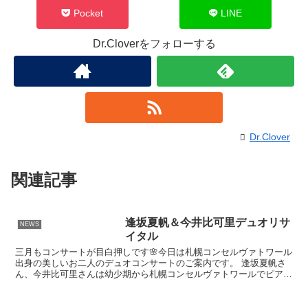
Pocket
LINE
Dr.Cloverをフォローする
Dr.Clover
関連記事
逢坂夏帆＆今井比可里デュオリサ
NEWS
イタル
三月もコンサートが目白押しです🌸今日は札幌コンセルヴァトワール
出身の美しいお二人のデュオコンサートのご案内です。 逢坂夏帆さ
ん、今井比可里さんは幼少期から札幌コンセルヴァトワールでピアノ
を学び、上野学園大学を卒業されました。大学在学中にDu...