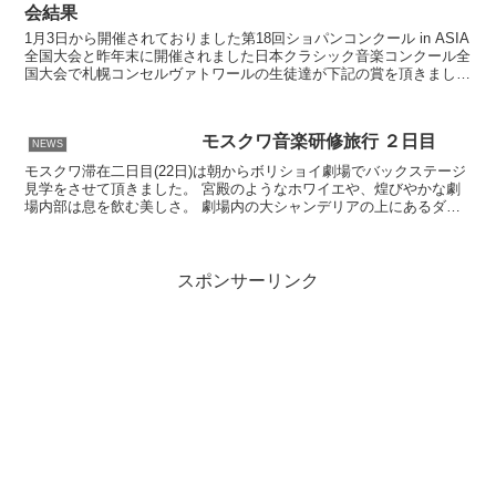
会結果
1月3日から開催されておりました第18回ショパンコンクール in ASIA
全国大会と昨年末に開催されました日本クラシック音楽コンクール全
国大会で札幌コンセルヴァトワールの生徒達が下記の賞を頂きまし
た。皆さんのこれから益々の成長が楽しみです...
モスクワ音楽研修旅行 ２日目
NEWS
モスクワ滞在二日目(22日)は朝からボリショイ劇場でバックステージ
見学をさせて頂きました。 宮殿のようなホワイエや、煌びやかな劇
場内部は息を飲む美しさ。 劇場内の大シャンデリアの上にあるダン
サーのリハーサル室や衣装制作室も見学させて頂き、ス...
スポンサーリンク