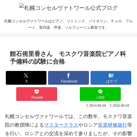
札幌コンセルヴァトワールはピアノ、リトミック、バイオリン、チェロ、フル
ート、室内楽、声楽、ソルフェージュ教室です。
館石侑里香さん モスクワ音楽院ピアノ科
予備科の試験に合格
X
Facebook
はてブ
Pocket
LINE
2014.06.04
2016.05.04
札幌コンセルヴァトワールでは、この数年、モスクワ音楽
院の教授陣による
マスタークラス
やロシア
音楽研修旅行
等
を行い、ロシアとの交流を深めて参りましたが、その影響