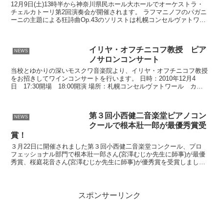
12月9日(土)13時半から神奈川県民ホール大ホールでオーケストラ・
チェルカトーリ第2回演奏会が開催されます。 ラフマニノフのパガニ
ーニの主題による狂詩曲Op.43のソリストは札幌コンセルヴァトワー
ル卒業生で現在中央大学4年生と桐朋学園大学...
イリヤ・オフチニコフ教授 ピア
NEWS
ノサロンコンサート
当校とゆかりの深いモスクワ音楽院より、イリヤ・オフチニコフ教授
をお招きしてワインコンサートを行います。 日時：2010年12月4
日 17:30開場 18:00開演 場所：札幌コンセルヴァトワール カノ
ンホール 演目：ベートーヴェン ソナタ第...
第３回小西健二音楽堂ピアノコン
NEWS
クールで根本壯一郎が最優秀賞受
賞！
３月22日に開催されました第３回小西健二音楽堂コンクール、プロ
フェッショナル部門で根本壯一郎さん(宮澤むじか先生に師事)が最優
秀賞、桜庭花音さん(宮澤むじか先生に師事)が優秀賞を受賞しまし
た。 また、奨励賞に上山幸之介さん(筒井志津先生に師...
スポンサーリンク