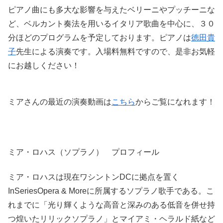
ピアノ曲にも多大な影響を与えたベリーニやプッチーニな
ど、ベルカント奏法を用いるイタリア歌曲を中心に、３０
分ほどのプログラムを予定しております。ピアノは
徳田貴
子
先生による演奏です。入場料無料ですので、是非お気軽
にお越しください！
ミアさんの最近の演奏動画は
こちら
からご覧になれます！
ミア・ロハス（ソプラノ） プロフィール
ミア・ロハスは現在ワシントンDCに拠点を置く
InSeriesOpera & Moreに所属するソプラノ歌手である。こ
れまでに「光り輝くような高音と深みのある低音を併せ持
つ煌いたリリックソプラノ」とマイアミ・ヘラルド紙など