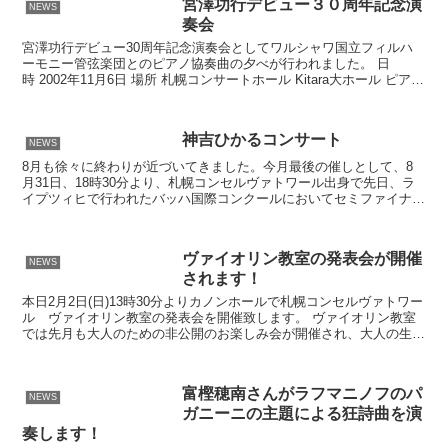
宮澤功行デビュー３０周年記念演
NEWS
奏会
宮澤功行デビュー30周年記念演奏会としてワルシャワ国立フィルハ
ーモニー管弦楽団とのピアノ協奏曲の夕べが行われました。 日
時 2002年11月6日 場所 札幌コンサートホール Kitara大ホール ピア
ノ 宮澤功行、宮澤むじか 指揮 カジミェ...
神吉ひかるコンサート
NEWS
8月も徐々に終わりが近づいてきました。今月最後の催しとして、8
月31日、18時30分より、札幌コンセルヴァトワール出身で先日、ラ
イプツィヒで行われたバッハ国際コンクールにおいてセミファイナル
の六名に選ばれました神吉ひかるさんによるコンサート...
ヴァイオリン教室の発表会が開催
NEWS
されます！
本日2月2日(日)13時30分よりカノンホールで札幌コンセルヴァトワー
ル ヴァイオリン教室の発表会を開催致します。 ヴァイオリン教室
では先月も大人のための非公開のお楽しみ会が開催され、大人の生徒
さん達が皆でアンサンブルを楽しみました。 2月...
富樫穂南さんがラフマニノフのパ
NEWS
ガニーニの主題による狂詩曲を演
奏します！