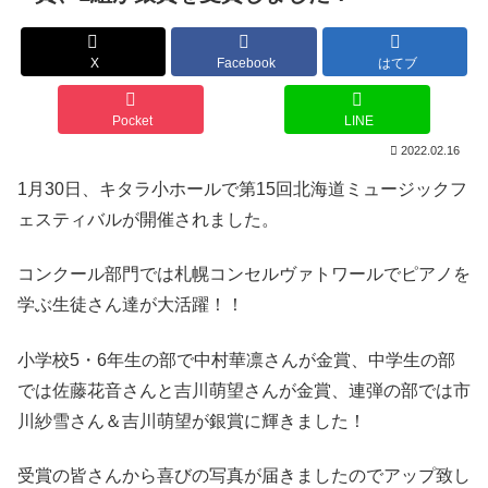
X
Facebook
はてブ
Pocket
LINE
2022.02.16
1月30日、キタラ小ホールで第15回北海道ミュージックフ
ェスティバルが開催されました。
コンクール部門では札幌コンセルヴァトワールでピアノを
学ぶ生徒さん達が大活躍！！
小学校5・6年生の部で中村華凛さんが金賞、中学生の部
では佐藤花音さんと吉川萌望さんが金賞、連弾の部では市
川紗雪さん＆吉川萌望が銀賞に輝きました！
受賞の皆さんから喜びの写真が届きましたのでアップ致し