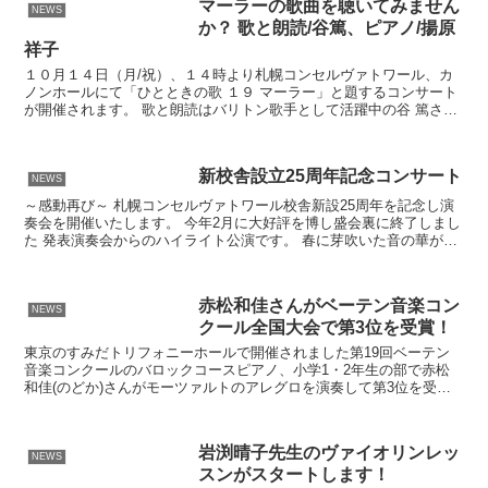
マーラーの歌曲を聴いてみません
NEWS
か？ 歌と朗読/谷篤、ピアノ/揚原
祥子
１０月１４日（月/祝）、１４時より札幌コンセルヴァトワール、カ
ノンホールにて「ひとときの歌 １９ マーラー」と題するコンサート
が開催されます。 歌と朗読はバリトン歌手として活躍中の谷 篤さ
ん、ピアノは札幌コンセルヴァトワール卒業生で第５８回...
新校舎設立25周年記念コンサート
NEWS
～感動再び～ 札幌コンセルヴァトワール校舎新設25周年を記念し演
奏会を開催いたします。 今年2月に大好評を博し盛会裏に終了しまし
た 発表演奏会からのハイライト公演です。 春に芽吹いた音の華が、
この秋豊かな実りを結び、4人8手による2台のピア...
赤松和佳さんがベーテン音楽コン
NEWS
クール全国大会で第3位を受賞！
東京のすみだトリフォニーホールで開催されました第19回ベーテン
音楽コンクールのバロックコースピアノ、小学1・2年生の部で赤松
和佳(のどか)さんがモーツァルトのアレグロを演奏して第3位を受賞
しました。 赤松さんは現在、札幌コンセルヴァトワール...
岩渕晴子先生のヴァイオリンレッ
NEWS
スンがスタートします！