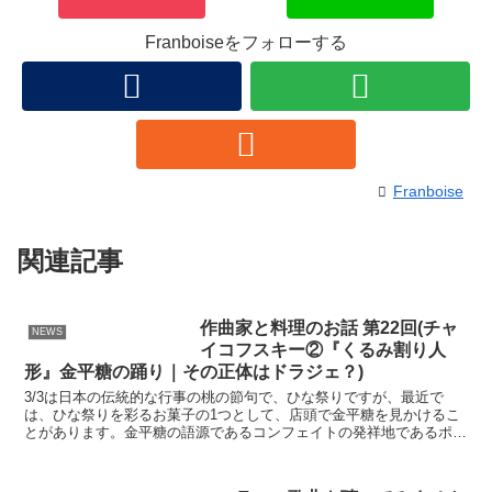
Franboiseをフォローする
Franboise
関連記事
作曲家と料理のお話 第22回(チャ
NEWS
イコフスキー②『くるみ割り人
形』金平糖の踊り｜その正体はドラジェ？)
3/3は日本の伝統的な行事の桃の節句で、ひな祭りですが、最近で
は、ひな祭りを彩るお菓子の1つとして、店頭で金平糖を見かけるこ
とがあります。金平糖の語源であるコンフェイトの発祥地であるポル
トガルの現在のコンフェイトに見た目が近い商品をひな祭り...