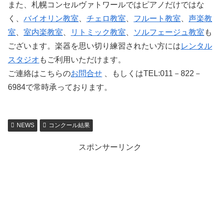
また、札幌コンセルヴァトワールではピアノだけではな
く、
バイオリン教室
、
チェロ教室
、
フルート教室
、
声楽教
室
、
室内楽教室
、
リトミック教室
、
ソルフェージュ教室
も
ございます。楽器を思い切り練習されたい方には
レンタル
スタジオ
もご利用いただけます。
ご連絡はこちらの
お問合せ
、もしくはTEL:011－822－
6984で常時承っております。
NEWS
コンクール結果
スポンサーリンク