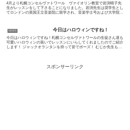
4月より札幌コンセルヴァトワール ヴァイオリン教室で岩渕晴子先
生がレッスンをして下さることになりました。岩渕先生は奨学生とし
てロンドンの英国王立音楽院に留学され、音楽学士号および大学院演
奏ディプロマを取得された大変優秀な先生です。現在はヴァ...
今日はハロウィンですね！
NEWS
今日はハロウィンですね！札幌コンセルヴァトワールの生徒さん達も
可愛いハロウィンの装いでレッスンにいらしてくれましたのでご紹介
します！ ジャックオランタンを持って皆でポーズ！ むじか先生も先
日、ハロウィンの装いで最年少の生徒さんにレッスンしま...
スポンサーリンク