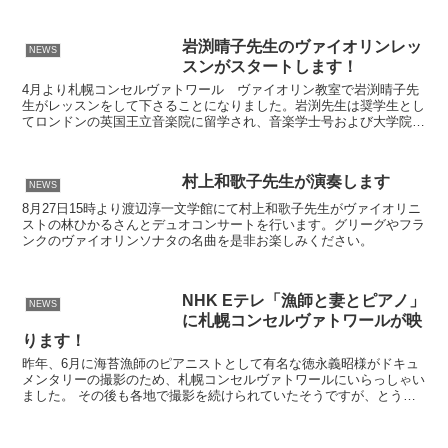
岩渕晴子先生のヴァイオリンレッ
NEWS
スンがスタートします！
4月より札幌コンセルヴァトワール ヴァイオリン教室で岩渕晴子先
生がレッスンをして下さることになりました。岩渕先生は奨学生とし
てロンドンの英国王立音楽院に留学され、音楽学士号および大学院演
奏ディプロマを取得された大変優秀な先生です。現在はヴァ...
村上和歌子先生が演奏します
NEWS
8月27日15時より渡辺淳一文学館にて村上和歌子先生がヴァイオリニ
ストの林ひかるさんとデュオコンサートを行います。グリーグやフラ
ンクのヴァイオリンソナタの名曲を是非お楽しみください。
NHK Eテレ「漁師と妻とピアノ」
NEWS
に札幌コンセルヴァトワールが映
ります！
昨年、6月に海苔漁師のピアニストとして有名な徳永義昭様がドキュ
メンタリーの撮影のため、札幌コンセルヴァトワールにいらっしゃい
ました。 その後も各地で撮影を続けられていたそうですが、とうと
う作品が完成し、2月10日(土)23時よりNHK Eテ...