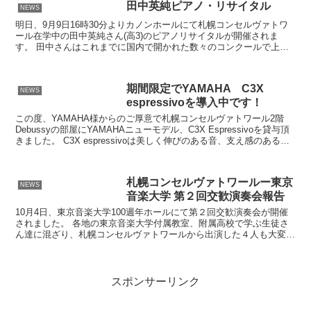
田中英純ピアノ・リサイタル
NEWS
明日、9月9日16時30分よりカノンホールにて札幌コンセルヴァトワ
ール在学中の田中英純さん(高3)のピアノリサイタルが開催されま
す。 田中さんはこれまでに国内で開かれた数々のコンクールで上位
入賞を果たしてきましたが、今回は8月末に東京で行わ...
期間限定でYAMAHA C3X
NEWS
espressivoを導入中です！
この度、YAMAHA様からのご厚意で札幌コンセルヴァトワール2階
Debussyの部屋にYAMAHAニューモデル、C3X Espressivoを貸与頂
きました。 C3X espressivoは美しく伸びのある音、支え感のある立
体的なハーモニー...
札幌コンセルヴァトワールー東京
NEWS
音楽大学 第２回交歓演奏会報告
10月4日、東京音楽大学100週年ホールにて第２回交歓演奏会が開催
されました。 各地の東京音楽大学付属教室、附属高校で学ぶ生徒さ
ん達に混ざり、札幌コンセルヴァトワールから出演した４人も大変立
派な演奏を聞かせてくれました。 このような機会を与...
スポンサーリンク