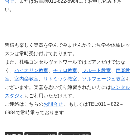
合せ
、またはお電話011-822-6984にてお申し込み下さ
い。
皆様も楽しく楽器を学んでみませんか？ご見学や体験レッ
スンは常時受け付けております。
また、札幌コンセルヴァトワールではピアノだけではな
く、
バイオリン教室
、
チェロ教室
、
フルート教室
、
声楽教
室
、
室内楽教室
、
リトミック教室
、
ソルフェージュ教室
も
ございます。楽器を思い切り練習されたい方には
レンタル
スタジオ
もご利用いただけます。
ご連絡はこちらの
お問合せ
、もしくはTEL:011－822－
6984で常時承っております