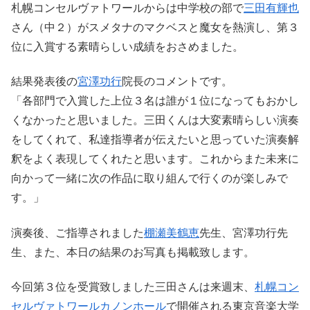
札幌コンセルヴァトワールからは中学校の部で
三田有輝也
さん（中２）がスメタナのマクベスと魔女を熱演し、第３
位に入賞する素晴らしい成績をおさめました。
結果発表後の
宮澤功行
院長のコメントです。
「各部門で入賞した上位３名は誰が１位になってもおかし
くなかったと思いました。三田くんは大変素晴らしい演奏
をしてくれて、私達指導者が伝えたいと思っていた演奏解
釈をよく表現してくれたと思います。これからまた未来に
向かって一緒に次の作品に取り組んで行くのが楽しみで
す。」
演奏後、ご指導されました
棚瀬美鶴恵
先生、宮澤功行先
生、また、本日の結果のお写真も掲載致します。
今回第３位を受賞致しました三田さんは来週末、
札幌コン
セルヴァトワールカノンホール
で開催される東京音楽大学