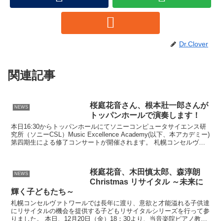
Dr.Clover
関連記事
桜庭花音さん、根本壯一郎さんが
NEWS
トッパンホールで演奏します！
本日16:30からトッパンホールにてソニーコンピュータサイエンス研
究所（ソニーCSL）Music Excellence Academy(以下、本アカデミー)
第四期生による修了コンサートが開催されます。 札幌コンセルヴァ
トワールからは桜庭花音...
桜庭花音、木田慎太郎、森淳朗
NEWS
Christmas リサイタル ～未来に
輝く子どもたち～
札幌コンセルヴァトワールでは長年に渡り、意欲と才能溢れる子供達
にリサイタルの機会を提供する子どもリサイタルシリーズを行って参
りました。 本日、12月20日（金）18：30より、当音楽院ピアノ教室