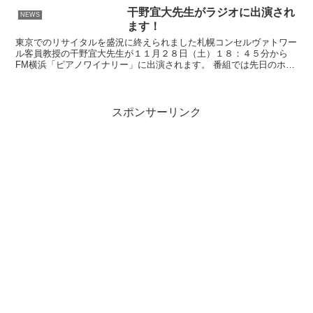
干野宜大先生がラジオに出演され
NEWS
ます！
東京でのリサイタルを盛況に終えられました札幌コンセルヴァトワー
ル客員教授の干野宜大先生が１１月２８日（土）１８：４５分から
FM横浜「ピアノワイナリー」に出演されます。 番組では先日のホロ
ヴィッツメモリアルコンサートでの模様やホロヴィッツが愛...
スポンサーリンク