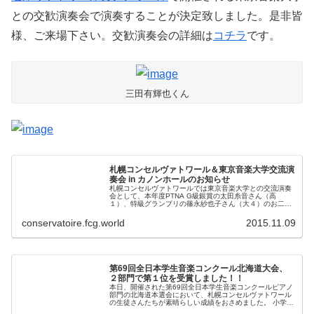
との交歓演奏会で演奏することが決定致しました。是非皆
様、ご来場下さい。交歓演奏会の詳細は
コチラ
です。
三田有輝也くん
札幌コンセルヴァトワール＆東京音楽大学交流演
奏会 in カノンホールのお知らせ
札幌コンセルヴァトワールでは東京音楽大学との交流演奏
会として、本年度PTNA G級銀賞の太田糸音さん（高
１）、特級グランプリの篠永紗也子さん（大４）のお二人
をお招きしてコンサートを開催する運びとなりました。将
来有望な若きピアニスト達の素晴ら...
conservatoire.fcg.world
2015.11.09
第69回全日本学生音楽コンクール北海道大会、
２部門で第１位を受賞しました！！
本日、開催された第69回全日本学生音楽コンクールピアノ
部門の北海道本選会において、札幌コンセルヴァトワール
の生徒さんたちが素晴らしい成績をおさめました。 小学校
の部では吉塚栞里さん（小６）が第３位、中学校の部では