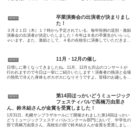
在籍中の桜庭花音さん、木田慎太郎さん、森淳朗さ...
卒業演奏会の出演者が決まりまし
NEWS
た！
３月２１日（木）１７時から予定されている、毎年恒例の送別・激励
演奏会の出演者が決定いたしました！今年は８名の卒業生がいらっし
ゃいます。また、激励として、４名の在校生に演奏していただきま
す。入場料は無料です。進学や受験、転勤に伴い音楽院を離れ...
11月・12月の催し
NEWS
日増しに寒くなってきましたね。11月、12月も沢山のコンサートが
行われますので今日は一挙にご紹介いたします！演奏者の熱演と会場
の熱気で冷えた身体もポカポカになりそうですよ。皆様のお越しをお
待ち致しております！ ♪徳田貴子先生と北濱佑麻先生が...
第14回ほっかいどうミュージック
NEWS
フェスティバルで髙橋万由里さ
ん、鈴木結さんが金賞を受賞しました！
1月31日、札幌サンプラザホールにて開催されました第14回ほっかい
どうミュージックフェスティバルコンクール部門において、中学生の
部で髙橋万由里さん、高校生の部で鈴木結さんが金賞を受賞しまし
た。 第14回ほっかいどうミュージックフェスティバル...