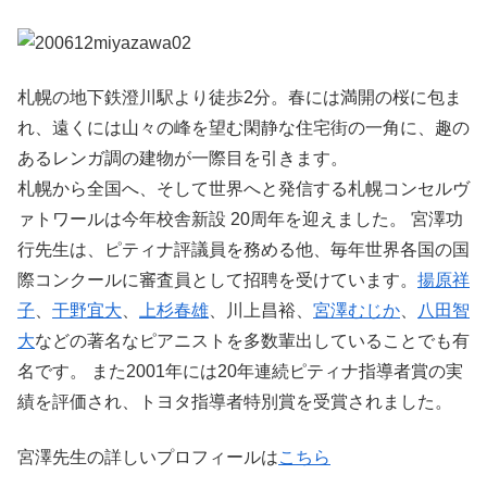
札幌の地下鉄澄川駅より徒歩2分。春には満開の桜に包ま
れ、遠くには山々の峰を望む閑静な住宅街の一角に、趣の
あるレンガ調の建物が一際目を引きます。
札幌から全国へ、そして世界へと発信する札幌コンセルヴ
ァトワールは今年校舎新設 20周年を迎えました。 宮澤功
行先生は、ピティナ評議員を務める他、毎年世界各国の国
際コンクールに審査員として招聘を受けています。
揚原祥
子
、
干野宜大
、
上杉春雄
、川上昌裕、
宮澤むじか
、
八田智
大
などの著名なピアニストを多数輩出していることでも有
名です。 また2001年には20年連続ピティナ指導者賞の実
績を評価され、トヨタ指導者特別賞を受賞されました。
宮澤先生の詳しいプロフィールは
こちら