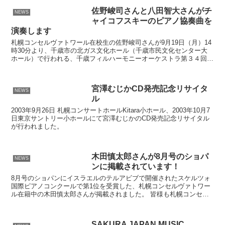
佐野峻司さんと八田智大さんがチ
NEWS
ャイコフスキーのピアノ協奏曲を
演奏します
札幌コンセルヴァトワール在校生の佐野峻司さんが9月19日（月）14
時30分より、千歳市の北ガス文化ホール（千歳市民文化センター大
ホール）で行われる、千歳フィルハーモニーオーケストラ第３４回公
演のゲストに招かれ、チャイコフスキーのピアノ協奏曲...
宮澤むじかCD発売記念リサイタ
NEWS
ル
2003年9月26日 札幌コンサートホールKitara小ホール、2003年10月7
日東京サントリー小ホールにて宮澤むじかのCD発売記念リサイタル
が行われました。
木田慎太郎さんが8月号のショパ
NEWS
ンに掲載されています！
8月号のショパンにイスラエルのテルアビブで開催されたスケルツォ
国際ピアノコンクールで第1位を受賞した、札幌コンセルヴァトワー
ル在籍中の木田慎太郎さんが掲載されました。 皆様も札幌コンセル
ヴァトワールで楽しく楽器を学んでみませんか？ 見学や...
SAKURA JAPAN MUSIC