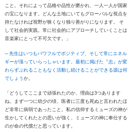
こと。それによって品格や品性が磨かれ、一人一人が国家
の宝になります。どんな土地にいてもグローバルな視点を
持たなければ視野が狭くなり独り善がりになります。 そ
して社会的実践。常に社会的にアプローチしていくことは
音楽家にとって不可欠です。」
─ 先生はいつもパワフルでポジティブ、そして常にエネル
ギーが漲っていらっしゃいます。最初に掲げた『志』が変
わらずぶれることもなく活動し続けることができる源は何
でしょう
か。
「どうしてここまで頑張れたのか、理由は3つあります
ね。まず一つに幼少の頃、医者に三度も死ぬと言われたほ
ど非常に病弱であったこと。私の信仰するミューズの神が
生かしてくれたとの思いが強く、ミューズの神に奉仕する
のが命の代償だと思っています。