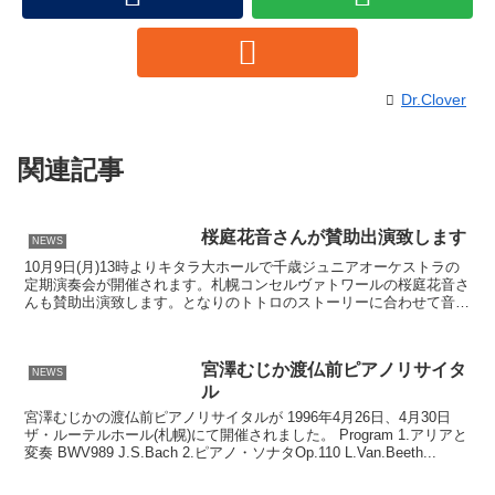
Dr.Clover
関連記事
桜庭花音さんが賛助出演致します
NEWS
10月9日(月)13時よりキタラ大ホールで千歳ジュニアオーケストラの
定期演奏会が開催されます。札幌コンセルヴァトワールの桜庭花音さ
んも賛助出演致します。となりのトトロのストーリーに合わせて音楽
をお楽しみください。
宮澤むじか渡仏前ピアノリサイタ
NEWS
ル
宮澤むじかの渡仏前ピアノリサイタルが 1996年4月26日、4月30日
ザ・ルーテルホール(札幌)にて開催されました。 Program 1.アリアと
変奏 BWV989 J.S.Bach 2.ピアノ・ソナタOp.110 L.Van.Beeth...