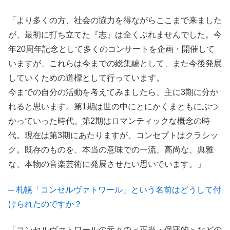
「より多くの方、社会の協力を得ながらここまで来ました
が、最初に打ち立てた『志』は全くぶれませんでした。今
年20周年記念として多くのコンサートを企画・開催して
いますが、これらは今までの総集編として、また今後発展
していくための道標として行っています。
今までの自分の活動を考えてみましたら、主に3期に分か
れると思います。第1期は世の中にとにかくまともにぶつ
かっていった時代。第2期はロマンティックな概念の時
代。現在は第3期にあたりますが、コンセプトはクラシッ
ク。既存のものを、本当の意味での一流、高尚な、典雅
な、本物の音楽芸術に発展させたい思いでいます。」
─ 札幌「コンセルヴァトワール」という名前はどうして付
けられたのですか？
「コンセルヴァトワールの元々の＜正当・保守的＞などの