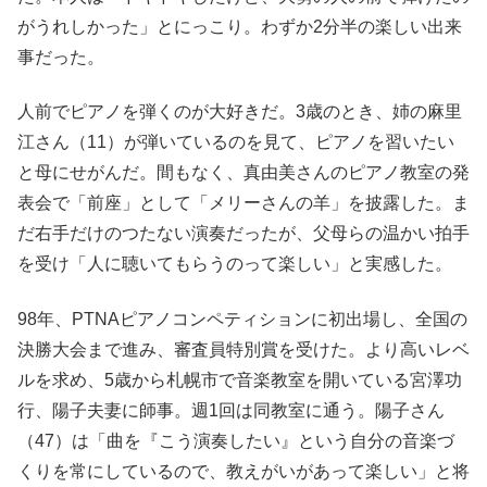
がうれしかった」とにっこり。わずか2分半の楽しい出来
事だった。
人前でピアノを弾くのが大好きだ。3歳のとき、姉の麻里
江さん（11）が弾いているのを見て、ピアノを習いたい
と母にせがんだ。間もなく、真由美さんのピアノ教室の発
表会で「前座」として「メリーさんの羊」を披露した。ま
だ右手だけのつたない演奏だったが、父母らの温かい拍手
を受け「人に聴いてもらうのって楽しい」と実感した。
98年、PTNAピアノコンペティションに初出場し、全国の
決勝大会まで進み、審査員特別賞を受けた。より高いレベ
ルを求め、5歳から札幌市で音楽教室を開いている宮澤功
行、陽子夫妻に師事。週1回は同教室に通う。陽子さん
（47）は「曲を『こう演奏したい』という自分の音楽づ
くりを常にしているので、教えがいがあって楽しい」と将