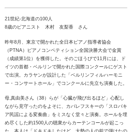
21世紀-北海道の100人
8歳のピアニスト 木村 友梨香 さん
昨年8月、東京で開かれた全日本ピアノ指導者協会
（PTNA）ピアノコンペティション全国決勝大会で金賞
（成績第1位）を獲得した。そのごほうびで11月には、ド
イツの首都・ベルリンで開かれた国際コンクールにゲスト
で出演。カラヤンが設計した「ベルリンフィルハーモニ
ー・コンサートホール」でコンクールに先立ち演奏した。
母,真由美さん（38）らが「心臓が飛び出るほど」心配し
ながら見守ったのをよそに、カバレフスキーの「スロバキ
ア民謡による変奏曲」をミスなく堂々と演奏。ホールを埋
め尽くした約1500人の聴衆からカーテンコールが起こっ
た。本人は「ドキドキしたけど、大勢の人の前で弾けたの