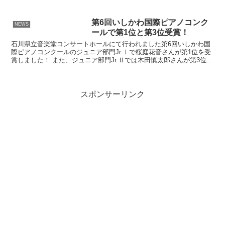
を同時に学習することができるようになりました。 通常の...
第6回いしかわ国際ピアノコンク
NEWS
ールで第1位と第3位受賞！
石川県立音楽堂コンサートホールにて行われました第6回いしかわ国
際ピアノコンクールのジュニア部門Jr.Ⅰで桜庭花音さんが第1位を受
賞しました！ また、ジュニア部門Jr.Ⅱでは木田慎太郎さんが第3位を
受賞しました！ 今回のファイナルステージの模...
スポンサーリンク