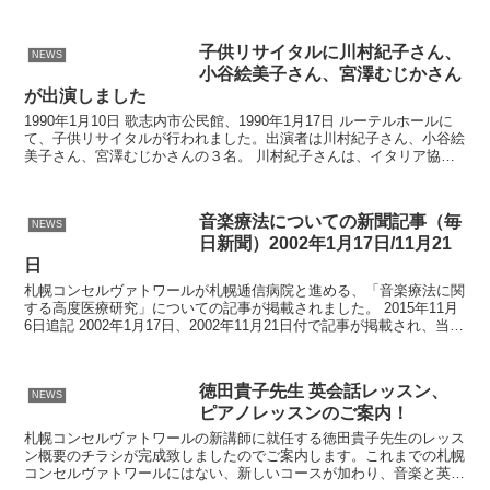
重奏曲やフォーレの作品の中でも傑作に挙げられますが...
子供リサイタルに川村紀子さん、
NEWS
小谷絵美子さん、宮澤むじかさん
が出演しました
1990年1月10日 歌志内市公民館、1990年1月17日 ルーテルホールに
て、子供リサイタルが行われました。出演者は川村紀子さん、小谷絵
美子さん、宮澤むじかさんの３名。 川村紀子さんは、イタリア協奏
曲（J.S.バッハ）、アラベスクNo.1...
音楽療法についての新聞記事（毎
NEWS
日新聞）2002年1月17日/11月21
日
札幌コンセルヴァトワールが札幌逓信病院と進める、「音楽療法に関
する高度医療研究」についての記事が掲載されました。 2015年11月
6日追記 2002年1月17日、2002年11月21日付で記事が掲載され、当サ
イトでもリンクを掲載しておりまし...
徳田貴子先生 英会話レッスン、
NEWS
ピアノレッスンのご案内！
札幌コンセルヴァトワールの新講師に就任する徳田貴子先生のレッス
ン概要のチラシが完成致しましたのでご案内します。これまでの札幌
コンセルヴァトワールにはない、新しいコースが加わり、音楽と英語