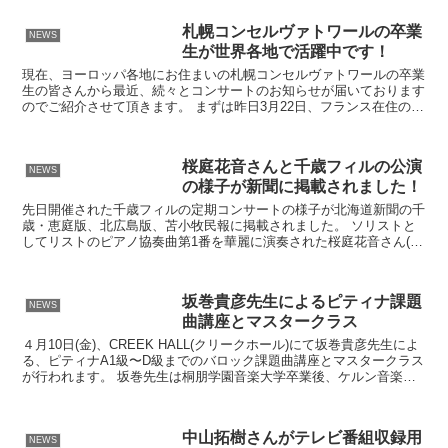
札幌コンセルヴァトワールの卒業
NEWS
生が世界各地で活躍中です！
現在、ヨーロッパ各地にお住まいの札幌コンセルヴァトワールの卒業
生の皆さんから最近、続々とコンサートのお知らせが届いております
のでご紹介させて頂きます。 まずは昨日3月22日、フランス在住のピ
アニスト八田智大さんが「MUSICORBA」として...
桜庭花音さんと千歳フィルの公演
NEWS
の様子が新聞に掲載されました！
先日開催された千歳フィルの定期コンサートの様子が北海道新聞の千
歳・恵庭版、北広島版、苫小牧民報に掲載されました。 ソリストと
してリストのピアノ協奏曲第1番を華麗に演奏された桜庭花音さん(中
3)についても触れられていますのでご覧ください。
坂巻貴彦先生によるピティナ課題
NEWS
曲講座とマスタークラス
４月10日(金)、CREEK HALL(クリークホール)にて坂巻貴彦先生によ
る、ピティナA1級〜D級までのバロック課題曲講座とマスタークラス
が行われます。 坂巻先生は桐朋学園音楽大学卒業後、ケルン音楽舞
踊大学にてピアノソロ修士課程、フォルテ...
中山拓樹さんがテレビ番組収録用
NEWS