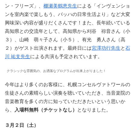
ン・フリーズ」、
棚瀬美鶴恵先生
による「インヴェンショ
ンを室内楽で楽しもう、バッハの日常生活より」など大変
興味深い内容が盛りだくさんです！また、長年続いている
高知県との交流年として、高知県から刈谷 祢音さん（小
３）、山崎 萌々子さん（小５）、有光 勇人さん（高
２）がゲスト出演されます。最終日には
宮澤功行先生
と
石
川 祐支先生
による共演も予定されています。
クラシックな雰囲気の、お洒落なプログラムが出来上がりました！
今年はより多くのお客様に、札幌コンセルヴァトワールの
生徒さんの素晴らしい演奏を聴いていただき、当音楽院の
音楽教育を多くの方に知っていただきたいという思いか
ら、
入場料無料（チケットなし）
となりました。
３月２日（土）