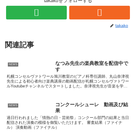
takakoをフォローする
takako
関連記事
なつみ先生の楽典教室を配信中で
NEWS
す
札幌コンセルヴァトワール旭川教室のピアノ科専任講師、丸山奈津視
先生による初心者向け楽典講座の動画配信が札幌コンセルヴァトワー
ルYoutubeチャンネルでスタートしました。奈津視先生が音楽を学ぶ
上で必要な知識を優しくお伝えしていきます。 第1...
コンクールシューレ 動画及び結
NEWS
果
過日行われました「情熱の日・芸術祭」コンクール部門の結果と当日
配信された演奏の模様を御覧いただけます。 審査結果（ファイナ
ル） 演奏動画（ファイナル）