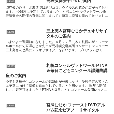
発表演奏会中止のご案内
NEWS
御存知の通り、北海道では新型コロナウイルスの感染が広がっており
ます。 今週末に予定しておりました、札幌コンセルヴァトワール発
表演奏会の開催の有無に関しましても慎重に協議を重ねて参りました
が、この度、北海道で公立学校の休校を、また、国でも大規...
三上亮＆宮澤むじかデュオリサイ
NEWS
タルのご案内
いよいよ一週間前になりました。４月２７日（木）札幌のザ・ルーテ
ルホールにて宮澤むじか先生が元札幌交響楽団コンサートマスターの
三上亮さんと共にデュオリサイタルを行います。 プログラムはモー
ツァルトのヴァイオリンソナタホ短調、シューベルト作曲リ...
札幌コンセルヴァトワール PTNA
NEWS
＆毎日こどもコンクール課題曲講
座のご案内
今年も各種子供コンクールの課題曲が発表になり、受験予定の皆さん
は予選に向けて準備を進められていることと思います。 昨年も開催
し、ご好評頂きました「PTNA＆毎日こどもコンクール公開レッスン
＆課題曲講座」を今年も５月２０日（日）、カノンホール...
宮澤むじか ファーストDVDアル
NEWS
バム記念ピアノ・リサイタル