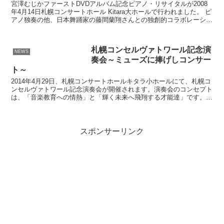
宮澤むじかファーストDVDアルバム記念ピアノ・リサイタルが2008
年4月14日札幌コンサートホール Kitara大ホールで行われました。 ピ
アノ独奏の他、日本舞踊家の藤間蘭翔さんとの独創的コラボレーショ
ンが行われました。
札幌コンセルヴァトワール記念演
NEWS
奏会～ミューズに捧げしコンサー
ト～
2014年4月29日、札幌コンサートホールキタラ小ホールにて、札幌コ
ンセルヴァトワール記念演奏会が開催されます。演奏会のコンセプト
は、「音楽教育への情熱」と「輝く未来へ飛翔する才能達」です。音
楽への熱き想いを皆様へお届けできることと思います...
スポンサーリンク