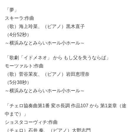
「夢」
スキーラ:作曲
（歌）海上玲菜、（ピアノ）黒木直子
（4分52秒）
～横浜みなとみらいホール小ホール～
「歌劇「イドメネオ」 から もし父を失うならば」
モーツァルト:作曲
（歌）菅谷茉友、（ピアノ）岩田恵理奈
（5分38秒）
～横浜みなとみらいホール小ホール～
「チェロ協奏曲第1番 変ホ長調 作品107 から 第1楽章（途
中まで）」
ショスタコーヴィチ:作曲
（チェロ）石井 奏、（ピアノ）大野志門