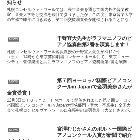
知らせ
札幌コンセルヴァトワールでは、長年音楽を通じて国内外の音楽教
室、音楽大学等と交流を続けて参りましたが、この度、東京音楽大学
の主催で昨年に引き続き、第二回交歓演奏会が開催されることになり
ました。 札幌コンセルヴァトワールからは4名の生徒が出演...
干野宜大先生がラフマニノフのピ
NEWS
アノ協奏曲第2番を演奏します！
札幌コンセルヴァトワール客員教授の干野宜大先生が3月17日
（土）、14時から東京芸術劇場コンサートホールにて、東京ニュー
シティ－管弦楽団と共にラフマニノフのピアノ協奏曲第2番を演奏し
ます。 当日使用するピアノはホロヴィッツが愛奏したヴィンテ...
第７回ヨーロッパ国際ピアノコン
NEWS
クールin Japanで金羽美歩さんが
金賞受賞！
12月3日にＴＯＫＹＯ ＦＭホールで開催されました第７回ヨーロッ
パ国際ピアノコンクールin Japan大学A部門（音大・卒業生）全国大
会で札幌コンセルヴァトワールに在籍中の金羽美歩（大２）さんが金
賞を受賞しました。 金羽さんは、幼少の頃より...
宮澤むじかさんのポルトー国際ピ
NEWS
アノコンクール入賞が新聞で紹介