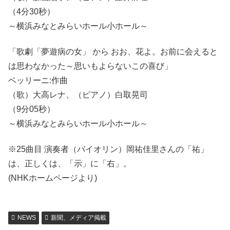
（4分30秒）
～横浜みなとみらいホール小ホール～
「歌劇「夢遊病の女」 から おお、花よ。お前に会えると
は思わなかった～思いもよらないこの喜び」
ベッリーニ:作曲
（歌）大高レナ、（ピアノ）白取晃司
（9分05秒）
～横浜みなとみらいホール小ホール～
※25曲目 演奏者（バイオリン）岡祐佳里さんの「祐」
は、正しくは、「示」に「右」。
(NHKホームページより)
NEWS
新聞、メディア掲載