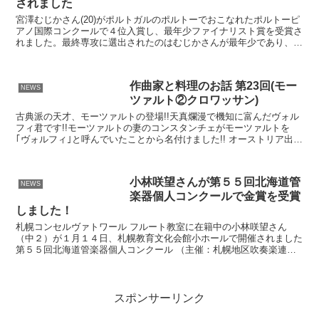
されました
宮澤むじかさん(20)がポルトガルのポルトーでおこなれたポルトーピ
アノ国際コンクールで４位入賞し、最年少ファイナリスト賞を受賞さ
れました。最終専攻に選出されたのはむじかさんが最年少であり、女
性では唯一でした。
作曲家と料理のお話 第23回(モー
NEWS
ツァルト②クロワッサン)
古典派の天才、モーツァルトの登場!!天真爛漫で機知に富んだヴォル
フィ君です!!モーツァルトの妻のコンスタンチェがモーツァルトを
｢ヴォルフィ｣と呼んでいたことから名付けました!! オーストリア出身
モーツァルトの代表作品の一曲に有名な『トルコ行...
小林咲望さんが第５５回北海道管
NEWS
楽器個人コンクールで金賞を受賞
しました！
札幌コンセルヴァトワール フルート教室に在籍中の小林咲望さん
（中２）が１月１４日、札幌教育文化会館小ホールで開催されました
第５５回北海道管楽器個人コンクール （主催：札幌地区吹奏楽連
盟、朝日新聞社）札幌地区大会 中学校の部において金賞を受賞...
スポンサーリンク