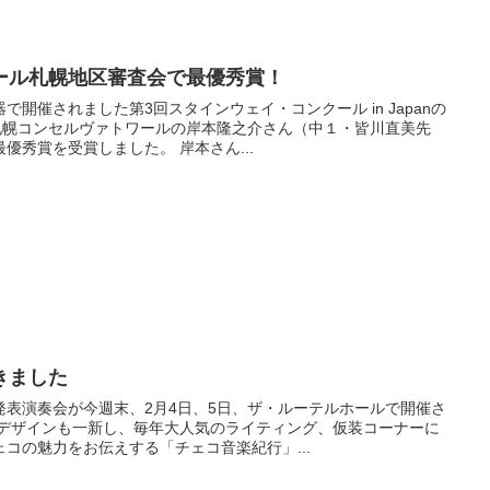
ール札幌地区審査会で最優秀賞！
開催されました第3回スタインウェイ・コンクール in Japanの
札幌コンセルヴァトワールの岸本隆之介さん（中１・皆川直美先
優秀賞を受賞しました。 岸本さん...
きました
発表演奏会が今週末、2月4日、5日、ザ・ルーテルホールで開催さ
のデザインも一新し、毎年大人気のライティング、仮装コーナーに
コの魅力をお伝えする「チェコ音楽紀行」...