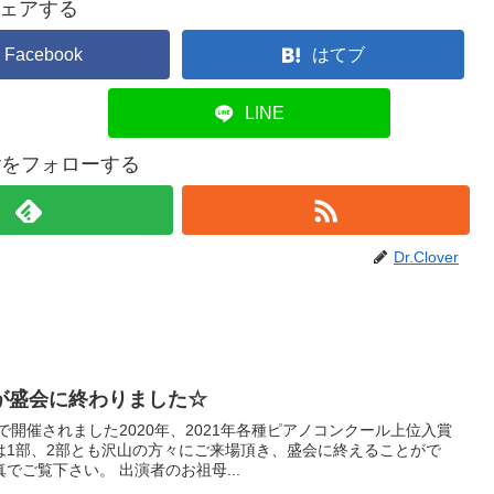
ェアする
Facebook
はてブ
LINE
overをフォローする
Dr.Clover
が盛会に終わりました☆
で開催されました2020年、2021年各種ピアノコンクール上位入賞
は1部、2部とも沢山の方々にご来場頂き、盛会に終えることがで
でご覧下さい。 出演者のお祖母...