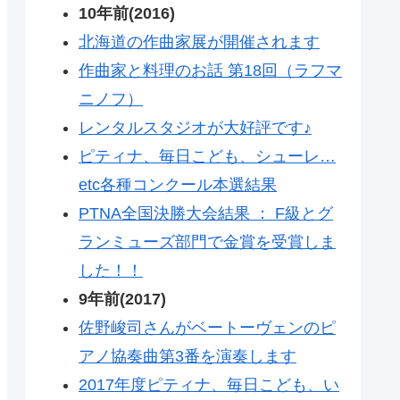
10年前(2016)
北海道の作曲家展が開催されます
作曲家と料理のお話 第18回（ラフマ
ニノフ）
レンタルスタジオが大好評です♪
ピティナ、毎日こども、シューレ…
etc各種コンクール本選結果
PTNA全国決勝大会結果 ： F級とグ
ランミューズ部門で金賞を受賞しま
した！！
9年前(2017)
佐野峻司さんがベートーヴェンのピ
アノ協奏曲第3番を演奏します
2017年度ピティナ、毎日こども、い