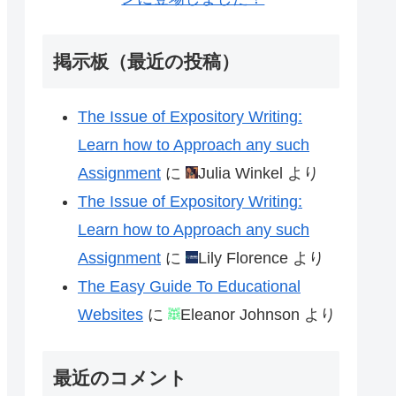
掲示板（最近の投稿）
The Issue of Expository Writing:
Learn how to Approach any such
Assignment
に
Julia Winkel
より
The Issue of Expository Writing:
Learn how to Approach any such
Assignment
に
Lily Florence
より
The Easy Guide To Educational
Websites
に
Eleanor Johnson
より
最近のコメント