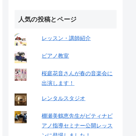
人気の投稿とページ
レッスン・講師紹介
ピアノ教室
桜庭花音さんが春の音楽会に
出演します！
レンタルスタジオ
棚瀬美鶴恵先生がピティナピ
アノ指導セミナー公開レッス
ンに登場しました！