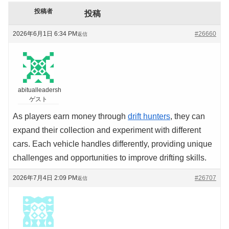
投稿者
投稿
2026年6月1日 6:34 PM
#26660
返信
abitualleadersh
ゲスト
As players earn money through
drift hunters
, they can
expand their collection and experiment with different
cars. Each vehicle handles differently, providing unique
challenges and opportunities to improve drifting skills.
2026年7月4日 2:09 PM
#26707
返信