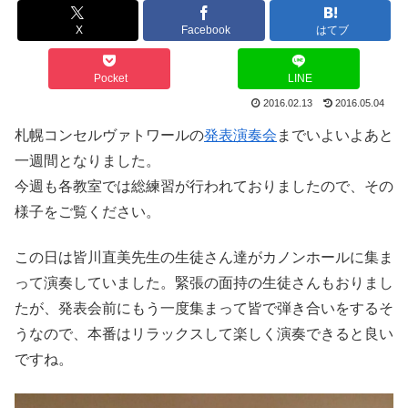
X
Facebook
はてブ
Pocket
LINE
2016.02.13
2016.05.04
札幌コンセルヴァトワールの
発表演奏会
までいよいよあと
一週間となりました。
今週も各教室では総練習が行われておりましたので、その
様子をご覧ください。
この日は皆川直美先生の生徒さん達がカノンホールに集ま
って演奏していました。緊張の面持の生徒さんもおりまし
たが、発表会前にもう一度集まって皆で弾き合いをするそ
うなので、本番はリラックスして楽しく演奏できると良い
ですね。