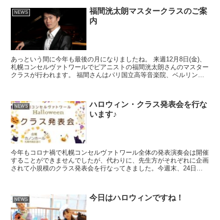
福間洸太朗マスタークラスのご案
NEWS
内
あっという間に今年も最後の月になりましたね。 来週12月8日(金)、
札幌コンセルヴァトワールでピアニストの福間洸太朗さんのマスター
クラスが行われます。 福間さんはパリ国立高等音楽院、ベルリン芸
術大学などで学び、20才で日本人として初めてクリ...
ハロウィン・クラス発表会を行な
NEWS
います♪
今年もコロナ禍で札幌コンセルヴァトワール全体の発表演奏会は開催
することができませんでしたが、代わりに、先生方がそれぞれに企画
されて小規模のクラス発表会を行なってきました。今週末、24日
（日）にはカノンホールで小野真紀子先生、筒井志津先生、皆...
今日はハロウィンですね！
NEWS