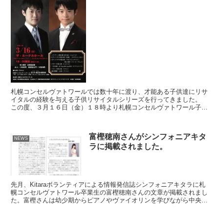
札幌コンセルヴァトワールでは数十年に渡り、才能ある子供達にリサ
イタルの経験を与える子供リサイタルシリーズを行ってきました。
この度、３月１６日（金）１８時より札幌コンセルヴァトワール子供
リサイタルシリーズ、北の大地に燦然と輝く二人の天才「三...
富樫穂南さんがシンフォニアキタ
NEWS
ラに掲載されました。
先月、Kitaraボランティアによる情報発信誌シンフォニアキタラに札
幌コンセルヴァトワール卒業生の富樫穂南さんの文章が掲載されまし
た。富樫さんは幼少期からピアノやヴァイオリンを学びながら中央大
学法学部を卒業。大学在学中も国内外のコンクールで...