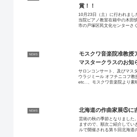
賞！！
10月23日（土）に行われま
当院ピアノ教室在籍中の木田慎
市の戸塚区民文化センターさく
モスクワ音楽院准教授ア
NEWS
マスタークラスのお知
サロンコンサート、及びマス
ウラジミール オフチニコフ教
etc...、モスクワ音楽院より
北海道の作曲家展⑤に
NEWS
芸術の秋の季節となりました
ますので、順次ご紹介してい
ルで開催される第５回北海道の