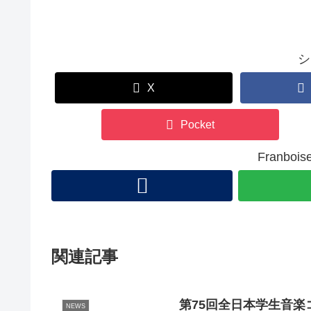
シ
X
Pocket
Franb
関連記事
第75回全日本学生音
NEWS