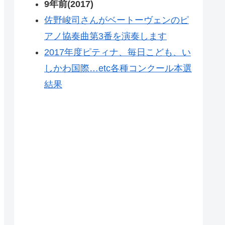
9年前(2017)
佐野峻司さんがベートーヴェンのピ
アノ協奏曲第3番を演奏します
2017年度ピティナ、毎日こども、い
しかわ国際…etc各種コンクール本選
結果