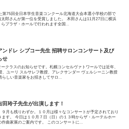
した第75回全日本学生音楽コンクール北海道大会本選小学校の部で
太郎さんが第一位を受賞しました。 木田さんは11月27日に横浜
らプラザ・ホールで行われます全国...
ンドレ シプコー先生 招聘サロンコンサート及び
らせ
タークラスのお知らせです。札幌コンセルヴァトワールでは近年、
授、ユーリ スルサレフ教授、アレクサンダー ヴェルシーニン教授
素晴らしい音楽家をお招きしてサロ...
吉田玲子先生が出演します！
。９月も残りわずか。１０月は様々なコンサートが予定されており
きます。 今日は１０月７日（日）の１３時からザ・ルーテルホー
作曲家展のご案内です。 このコンサートに...