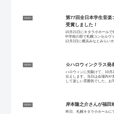
第77回全日本学生音
NEWS
受賞しました！
10月21日にキタラ小ホール
中学校の部で札幌コンセルヴァ
12月2日に横浜みなとみらいホ
☆ハロウィンクラス発
NEWS
ハロウィンに先駆けて、10月
伝えします。当日は会場内や
して楽しい雰囲気でした。お写
岸本隆之介さんが福田
NEWS
昨日、札幌キタラ小ホールに