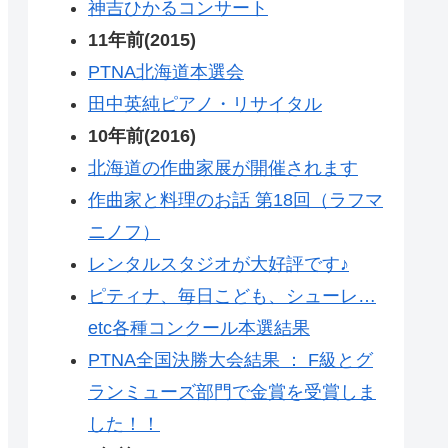
神吉ひかるコンサート
11年前(2015)
PTNA北海道本選会
田中英純ピアノ・リサイタル
10年前(2016)
北海道の作曲家展が開催されます
作曲家と料理のお話 第18回（ラフマ
ニノフ）
レンタルスタジオが大好評です♪
ピティナ、毎日こども、シューレ…
etc各種コンクール本選結果
PTNA全国決勝大会結果 ： F級とグ
ランミューズ部門で金賞を受賞しま
した！！