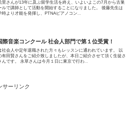
絵里さんが13年に及ぶ留学生活を終え、いよいよこの7月から古巣
ールで講師として活動を開始することになりました。 後藤先生は
より才能を発揮し、PTNAピアノコン...
国際音楽コンクール 社会人部門で第１位受賞！
は社会人や定年退職された方々もレッスンに通われています。 以
の有田賢さんをご紹介致しましたが、本日ご紹介させて頂く生徒さ
んです。 永草さんは今月１日に東京で行わ...
ンサーリンク