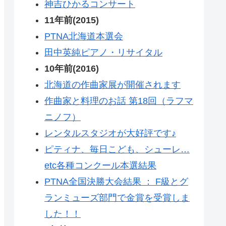
神吉ひかるコンサート
11年前(2015)
PTNA北海道本選会
田中英純ピアノ・リサイタル
10年前(2016)
北海道の作曲家展が開催されます
作曲家と料理のお話 第18回（ラフマ
ニノフ）
レンタルスタジオが大好評です♪
ピティナ、毎日こども、シューレ…
etc各種コンクール本選結果
PTNA全国決勝大会結果 ： F級とグ
ランミューズ部門で金賞を受賞しま
した！！