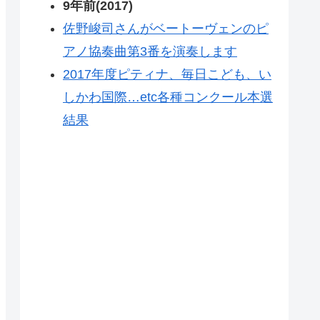
9年前(2017)
佐野峻司さんがベートーヴェンのピ
アノ協奏曲第3番を演奏します
2017年度ピティナ、毎日こども、い
しかわ国際…etc各種コンクール本選
結果