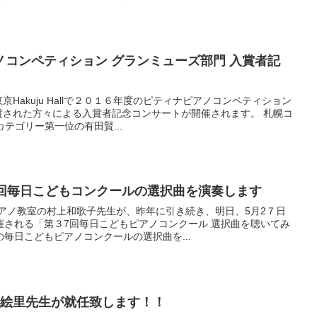
コンペティション グランミューズ部門 入賞者記
Hakuju Hallで２０１６年度のピティナピアノコンペティション
賞された方々による入賞者記念コンサートが開催されます。 札幌コ
テゴリー第一位の有田賢...
7回毎日こどもコンクールの選択曲を演奏します
アノ教室の村上和歌子先生が、昨年に引き続き、明日、5月2７日
催される「第３7回毎日こどもピアノコンクール 選択曲を聴いてみ
毎日こどもピアノコンクールの選択曲を...
藤絵里先生が就任致します！！