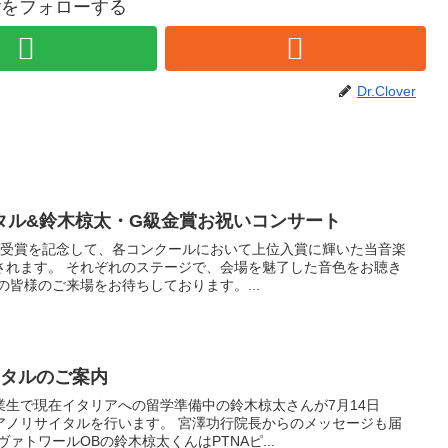
overをフォローする
Dr.Clover
タル&鈴木椋太・G級金賞お祝いコンサート
金賞受賞を記念して、各コンクールにおいて上位入賞に輝いた当音楽
されます。 それぞれのステージで、会場を魅了した音色をお聴き
の皆様のご来場をお待ちしております。...
イタルのご案内
業生で現在イタリアへの留学準備中の鈴木椋太さんが7月14日
アノリサイタルを行います。 宮澤功行院長からのメッセージも届
ァトワールOBの鈴木椋太くんはPTNAピ...