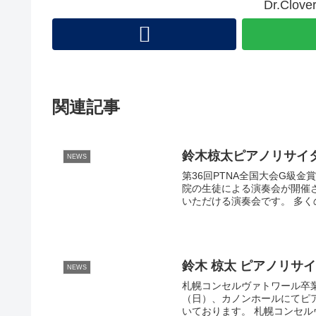
Dr.Cl
関連記事
鈴木椋太ピアノリサイ
NEWS
第36回PTNA全国大会G級
院の生徒による演奏会が開催
いただける演奏会です。 多く
鈴木 椋太 ピアノリサ
NEWS
札幌コンセルヴァトワール卒
（日）、カノンホールにてピ
いております。 札幌コンセルヴ