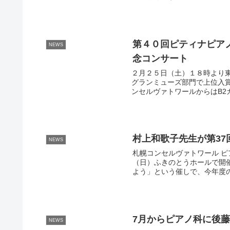
第４０回ピティナピアノ
NEWS
念コンサート
２月２５日（土）１８時より東京
グランミューズ部門で上位入
ンセルヴァトワールからはB2カ
村上和歌子先生が第3
NEWS
札幌コンセルヴァトワール ピ
（日）ふきのとうホールで開
よう」という催しで、今年度の
7月からピアノ科に後
NEWS