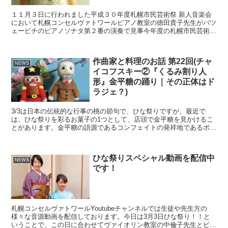
１１月３日に行われました平成３０年度札幌市民芸術祭 新人音楽会
において札幌コンセルヴァトワールピアノ教室の徳田貴子先生がバツ
ェービチのピアノソナタ第２番の演奏で見事今年度の札幌市民芸術大
賞に輝きました！ 審査員22人中21人が大賞に投票して...
作曲家と料理のお話 第22回(チャ
NEWS
イコフスキー②『くるみ割り人
形』金平糖の踊り｜その正体はド
ラジェ？)
3/3は日本の伝統的な行事の桃の節句で、ひな祭りですが、最近で
は、ひな祭りを彩るお菓子の1つとして、店頭で金平糖を見かけるこ
とがあります。金平糖の語源であるコンフェイトの発祥地であるポル
トガルの現在のコンフェイトに見た目が近い商品をひな祭り...
ひな祭りスペシャル動画を配信中
NEWS
です！
札幌コンセルヴァトワールYoutubeチャンネルでは生徒や先生方の
様々な音源動画を配信しております。今日は3月3日ひな祭り！！と
いうことで、この日に合わせてヴァイオリン教室の中倫子先生とピア