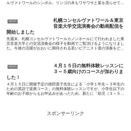
ルヴァトワールのシンボル、リンゴの木もワサワサと葉を茂らせてい
ます。 植えた時はヒョロヒョロだった木も27年も経つと...
札幌コンセルヴァトワール＆東京
NEWS
音楽大学交流演奏会の動画配信を
開始しました
先週末、札幌コンセルヴァトワールカノンホールにて行われました東
京音楽大学との交流演奏会の様子を動画でご覧頂けるようになりまし
た。今後の活躍がおおいに期待される若いピアニスト達の演奏をどう
ぞお楽しみください。 曲名をクリックすると直接音源にた...
４月１５日の無料体験レッスンに
NEWS
３～５歳向けのコースが加わりま
した！
４月１５日に開催予定の徳田貴子先生による「小学１年生～３年生の
ための英語で楽典コース」の無料体験レッスンですが、小学生以下の
年齢のお子様からもお申込みがあったため、新たに「幼児（３～５
歳）のための英語で楽典コース」を設けました。 幼児コース...
スポンサーリンク