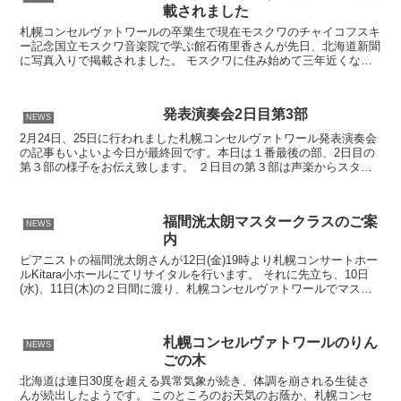
載されました
札幌コンセルヴァトワールの卒業生で現在モスクワのチャイコフスキ
ー記念国立モスクワ音楽院で学ぶ館石侑里香さんが先日、北海道新聞
に写真入りで掲載されました。 モスクワに住み始めて三年近くな
り、語学はもちろん、音楽も帰国の度に着実に上達しているこ...
発表演奏会2日目第3部
NEWS
2月24日、25日に行われました札幌コンセルヴァトワール発表演奏会
の記事もいよいよ今日が最終回です。本日は１番最後の部、2日目の
第３部の様子をお伝え致します。 ２日目の第３部は声楽からスター
トしました。小学生から大人の方までがアニメや映画の...
福間洸太朗マスタークラスのご案
NEWS
内
ピアニストの福間洸太朗さんが12日(金)19時より札幌コンサートホー
ルKitara小ホールにてリサイタルを行います。 それに先立ち、10日
(水)、11日(木)の２日間に渡り、札幌コンセルヴァトワールでマスタ
ークラスを行なって下さることになり...
札幌コンセルヴァトワールのりん
NEWS
ごの木
北海道は連日30度を超える異常気象が続き、体調を崩される生徒さ
んが続出したようです。 このところのお天気のお蔭か、札幌コンセ