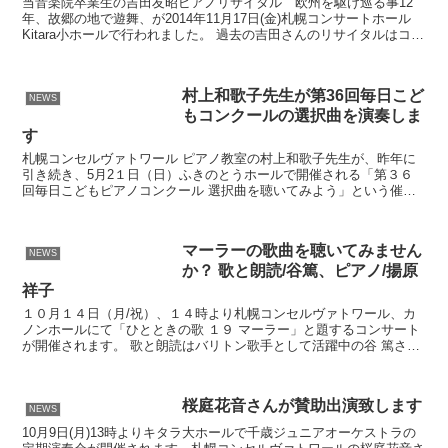
当音楽院卒業生の吉田友昭ピアノリサイタル 欧州を駆け巡る事12
年、故郷の地で遊舞、が2014年11月17日(金)札幌コンサートホール
Kitara小ホールで行われました。 過去の吉田さんのリサイタルはコチ
ラ。
村上和歌子先生が第36回毎日こど
NEWS
もコンクールの選択曲を演奏しま
す
札幌コンセルヴァトワール ピアノ教室の村上和歌子先生が、昨年に
引き続き、5月2１日（日）ふきのとうホールで開催される「第３６
回毎日こどもピアノコンクール 選択曲を聴いてみよう」という催し
で、今年度の毎日こどもピアノコンクールの選択曲を演奏し...
マーラーの歌曲を聴いてみません
NEWS
か？ 歌と朗読/谷篤、ピアノ/揚原
祥子
１０月１４日（月/祝）、１４時より札幌コンセルヴァトワール、カ
ノンホールにて「ひとときの歌 １９ マーラー」と題するコンサート
が開催されます。 歌と朗読はバリトン歌手として活躍中の谷 篤さ
ん、ピアノは札幌コンセルヴァトワール卒業生で第５８回...
桜庭花音さんが賛助出演致します
NEWS
10月9日(月)13時よりキタラ大ホールで千歳ジュニアオーケストラの