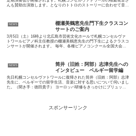
定期演奏会が開催されます。札幌コンセルヴァトワールの桜庭花音さ
んも賛助出演致します。となりのトトロのストーリーに合わせて音楽
をお楽しみください。
棚瀬美鶴恵先生門下生クラスコン
NEWS
サートのご案内
3月5日（土）16時より北広島市芸術文化ホールで札幌コンセルヴァ
トワールピアノ科主任教授の棚瀬美鶴恵先生の門下生によるクラスコ
ンサートが開催されます。 毎年、各種ピアノコンクール全国大会で
上位入賞者を輩出されている棚瀬先生の生徒さん達による...
筒井（旧姓：阿部）志津先生への
NEWS
インタビュー ベルギー留学編
先日札幌コンセルヴァトワールに復帰された筒井（旧姓：阿部）志津
先生に、ベルギーでの留学生活、音楽に対する思いについて伺いまし
た。（聞き手：徳田貴子） ヨーロッパ研修をきっかけにブリュッセ
ル王立音楽院へ 徳田 先生は６年間ベルギーに留学されて...
スポンサーリンク