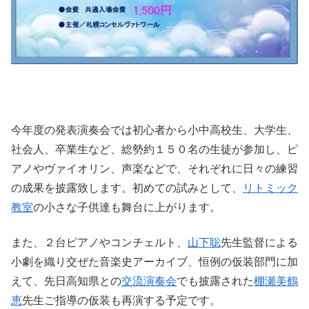
今年度の発表演奏会では初心者から小中高校生、大学生、
社会人、卒業生など、総勢約１５０名の生徒が参加し、ピ
アノやヴァイオリン、声楽などで、それぞれに日々の練習
の成果を披露致します。初めての試みとして、
リトミック
教室
の小さな子供達も舞台に上がります。
また、２台ピアノやコンチェルト、
山下聡
先生監督による
小劇を織り交ぜた音楽史アーカイブ、恒例の仮装部門に加
えて、先日高知県との
交流演奏会
でも披露された
棚瀬美鶴
恵
先生ご指導の仮装も再演する予定です。