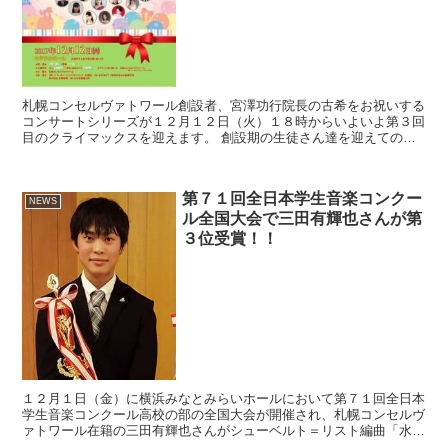
札幌コンセルヴァトワール創設者、宮澤功行院長の古希をお祝いする
コンサートシリーズが１２月１２日（火）１８時からいよいよ第３回
目のクライマックスを迎えます。 創設期の生徒さん達を迎えてのサ
ロンコンサートからはじまり、札幌交響楽団コンサートマス...
第７１回全日本学生音楽コンクー
NEWS
ル全国大会で三田有輝也さんが第
３位受賞！！
１２月１日（金）に横浜みなとみらいホールにおいて第７１回全日本
学生音楽コンクール高校の部の全国大会が開催され、札幌コンセルヴ
ァトワール在籍の三田有輝也さんがシューベルト＝リスト編曲「水の
上に歌う」とリスト作曲「ハンガリー狂詩曲第１２番」を演...