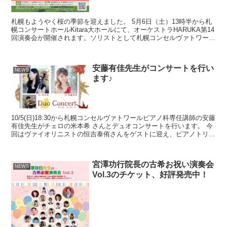
札幌もようやく桜の季節を迎えました。 5月6日（土）13時半から札
幌コンサートホールKitara大ホールにて、オーケストラHARUKA第14
回演奏会が開催されます。ソリストとして札幌コンセルヴァトワール
在学中の若手人気ピアニスト佐野峻司さん...
安藤有佳先生がコンサートを行い
NEWS
ます♪
10/5(日)18:30から札幌コンセルヴァトワールピアノ科専任講師の安藤
有佳先生がチェロの米本希 さんとデュオコンサートを行います。 ⁡今
回はヴァイオリニストの恒吉泰侑さんをゲストに迎え、ピアノトリオ
でも演奏致します。⁡クラシックの名曲や...
宮澤功行院長の古希お祝い演奏会
NEWS
Vol.3のチケット、好評発売中！