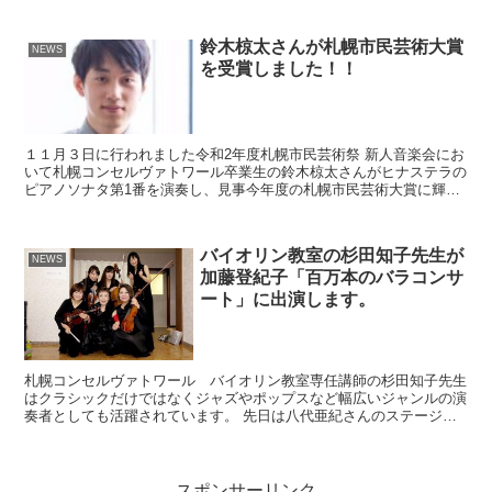
鈴木椋太さんが札幌市民芸術大賞
NEWS
を受賞しました！！
１１月３日に行われました令和2年度札幌市民芸術祭 新人音楽会にお
いて札幌コンセルヴァトワール卒業生の鈴木椋太さんがヒナステラの
ピアノソナタ第1番を演奏し、見事今年度の札幌市民芸術大賞に輝き
ました。この新人音楽大賞は平成30年度には当院ピアノ...
バイオリン教室の杉田知子先生が
NEWS
加藤登紀子「百万本のバラコンサ
ート」に出演します。
札幌コンセルヴァトワール バイオリン教室専任講師の杉田知子先生
はクラシックだけではなくジャズやポップスなど幅広いジャンルの演
奏者としても活躍されています。 先日は八代亜紀さんのステージで
も演奏されました。 また現在、杉田先生は歌手の加藤登紀...
スポンサーリンク