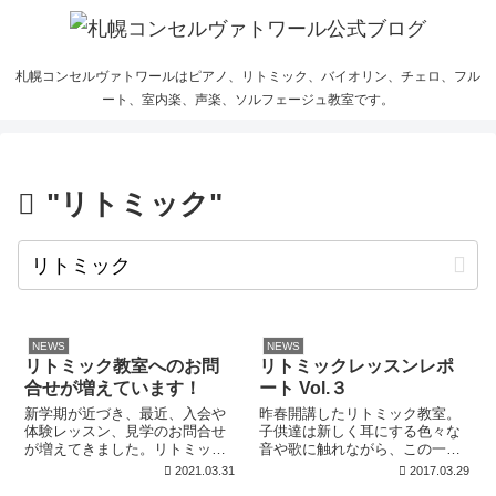
札幌コンセルヴァトワールはピアノ、リトミック、バイオリン、チェロ、フル
ート、室内楽、声楽、ソルフェージュ教室です。
"リトミック"
NEWS
NEWS
リトミック教室へのお問
リトミックレッスンレポ
合せが増えています！
ート Vol.３
新学期が近づき、最近、入会や
昨春開講したリトミック教室。
体験レッスン、見学のお問合せ
子供達は新しく耳にする色々な
が増えてきました。リトミック
音や歌に触れながら、この一年
教室に関しましてはグループレ
ですくすくと成長しました。リ
2021.03.31
2017.03.29
ッスンでの受講をご希望される
トミック教室の鈴木真理先生か