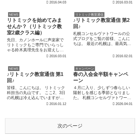
演奏会がありました。 さて高知
的にスタートします！皆様、ど
2016.04.03
2016.03.01
には『鯉のぼり』で有名な作曲
うぞ宜しくお願い致します。 3
家 弘田龍太郎がいます。『鯉の
月3日のひな祭りをうたった『う
NEWS
リトミック教室通信
ぼり』は彼の大学時代の作品と
れしい ひなまつり』は、1936年
リトミックを始めてみま
♪リトミック教室通信 第2
言われています。彼が幼児期を
にレコードとして発売され、現
過ごした街...
在に...
せんか？（リトミック教
回♪
室2歳クラス編）
札幌コンセルヴァトワールの公
式ブログをご覧の皆様、こんに
先日、カノンホールに声楽家で
ちは。 最近の札幌は、最高気温
リトミックもご専門でいらっし
でも氷点下という日が続いてい
ゃる鈴木真理先生をお迎えして
て外に出ると寒さが身に染みま
リトミック講座を開催しまし
2016.03.01
2016.02.01
すよね。 2月3日は節分なので、
た。 ２歳以下と３歳のクラスに
節分を過ぎると暦の上では立春
分けて行われたレッスンの様子
ですが北海道の冬はまだまだ続
NEWS
キャンペーン
を2回に分けてお伝え致します。
きそうです...
♪リトミック教室通信 第1
春の入会金半額キャンペ
本日は2歳クラスのご紹介です。
この日の最...
回♪
ーン
皆様、こんにちは。 リトミック
４月に入り、少しずつ春らしい
科担当の丸山です。 ここ2、3日
陽射しを感じる季節となりまし
の札幌は冷え込んでいますが、
た。 札幌コンセルヴァトワール
皆様いかがお過ごしでしょう
では4月と９月の年に２回だけ、
2016.01.12
2026.04.01
か？このような時は、素敵な音
ピアノ教室、バイオリン教室、
楽を聴いて過ごされるのも素敵
チェロ教室、フルート教室、声
な冬の過ごし方ですよね。 リト
楽教室、室内楽教室、リトミッ
ミックでは日本の童謡や各国の
ク教室、ソルフェージュ教室の
次のページ
民謡を扱っ...
全教室の入会...