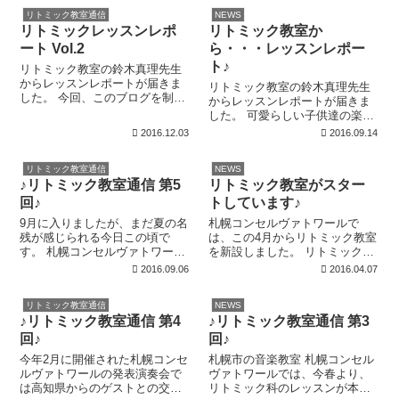
方が多いのですが、グループレ
ら今日も楽しいレッスンレポー
リトミック教室通信
NEWS
ッスンは生徒さんのご都合の良
トが届きました。とっても可愛
リトミックレッスンレポ
リトミック教室か
い時間帯や曜日、また、一定数
い子供達の様子を御覧くださ
が集まらないと開...
い。 今年度のリト...
ート Vol.2
ら・・・レッスンレポー
ト♪
リトミック教室の鈴木真理先生
からレッスンレポートが届きま
リトミック教室の鈴木真理先生
した。 今回、このブログを制作
からレッスンレポートが届きま
している私も初めて見学させて
した。 可愛らしい子供達の楽し
もらいましたが、子供達ばかり
そうな声がこちらにまで聞こえ
2016.12.03
2016.09.14
でなくお母様方の楽しそうなご
てくるようです。 春に開講した
様子も印象的で、自分に子供が
札幌コンセルヴァトワールのリ
いたら是非このリトミック教室
リトミック教室通信
NEWS
トミック教室、月3回の月曜午前
に入会したい！...
♪リトミック教室通信 第5
リトミック教室がスター
中にみんなで楽しくレッスンし
ています。...
回♪
トしています♪
9月に入りましたが、まだ夏の名
札幌コンセルヴァトワールで
残が感じられる今日この頃で
は、この4月からリトミック教室
す。 札幌コンセルヴァトワール
を新設しました。 リトミック教
のリトミック教室では、小さな
室では楽器を始める前の1歳半～
2016.09.06
2016.04.07
お子様と一緒に可愛いリトミッ
3歳までのお子様達が音楽に楽し
クグッズ作りも行っておりま
く親しむことができるように、
リトミック教室通信
NEWS
す。お母様方にもご協力をいた
専門教育を受けた講師による
♪リトミック教室通信 第4
♪リトミック教室通信 第3
だき、生徒さんご自身の手でグ
様々な工夫を凝らしたレッスン
ッズを作る機会も...
を行っていま...
回♪
回♪
今年2月に開催された札幌コンセ
札幌市の音楽教室 札幌コンセル
ルヴァトワールの発表演奏会で
ヴァトワールでは、今春より、
は高知県からのゲストとの交流
リトミック科のレッスンが本格