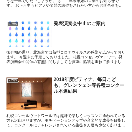
うな一年でしたでしょうか。 さて、年末年始の営業のお知らせで
す。 お正月中もピアノや楽器の練習をされたい方からお問合せを頂
いておりますが、札幌コンセルヴァトワールでは年末は3...
発表演奏会中止のご案内
NEWS
御存知の通り、北海道では新型コロナウイルスの感染が広がっており
ます。 今週末に予定しておりました、札幌コンセルヴァトワール発
表演奏会の開催の有無に関しましても慎重に協議を重ねて参りました
が、この度、北海道で公立学校の休校を、また、国でも大規...
2018年度ピティナ、毎日こど
NEWS
も、グレンツェン等各種コンクー
ル本選結果
札幌コンセルヴァトワールでは趣味で楽しくレッスンに通われている
方も沢山おりますが、モチベーションアップや音楽的な成長を目指し
て、コンクールにチャレンジされている生徒さん達も少なくありませ
ん。今年も沢山の生徒さん達がコンクールにチャレンジしま...