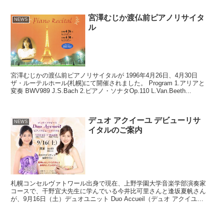
宮澤むじか渡仏前ピアノリサイタ
NEWS
ル
宮澤むじかの渡仏前ピアノリサイタルが 1996年4月26日、4月30日
ザ・ルーテルホール(札幌)にて開催されました。 Program 1.アリアと
変奏 BWV989 J.S.Bach 2.ピアノ・ソナタOp.110 L.Van.Beeth...
デュオ アクイーユ デビューリサ
NEWS
イタルのご案内
札幌コンセルヴァトワール出身で現在、上野学園大学音楽学部演奏家
コースで、干野宜大先生に学んでいる今井比可里さんと逢坂夏帆さん
が、9月16日（土）デュオユニット Duo Accueil（デュオ アクイユ：
フランス語で歓迎、おもてなしを意味しま...