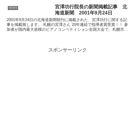
宮澤功行院長の新聞掲載記事 北
NEWS
海道新聞 2001年9月24日
2001年9月24日の北海道新聞朝刊に掲載された、宮澤功行に関する記
事を掲載致します。 札幌の宮澤さん 20年連続で指導者賞受賞！！ 参
加者が国内最大規模のピアノコンペティション全国大会で、札幌市南
区の音楽学校を主宰する宮澤功行さん（54）...
スポンサーリンク