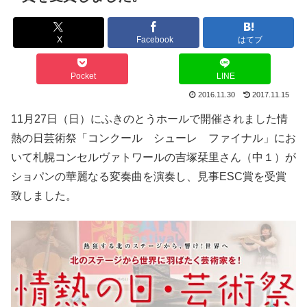
X
Facebook
はてブ
Pocket
LINE
2016.11.30
2017.11.15
11月27日（日）にふきのとうホールで開催されました情
熱の日芸術祭「コンクール シューレ ファイナル」にお
いて札幌コンセルヴァトワールの吉塚栞里さん（中１）が
ショパンの華麗なる変奏曲を演奏し、見事ESC賞を受賞
致しました。