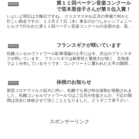
第１１回ベーテン音楽コンクール
NEWS
で笹木里佳子さんが第５位入賞！
いよいよ明日は大晦日ですね。 クリスマスやお正月の準備で何かと
忙しい師走ですが、１２月２７日（水）東京のかつしかシンフォニー
ヒルズで行われた第１１回ベーテン音楽コンクールの全国大会、高校
生の部で札幌コンセルヴァトワールの笹木里佳子さん（高３...
フランスギクが咲いています
NEWS
札幌コンセルヴァトワール駐車場脇の土手には今、沢山のフランスギ
クが咲いています。 フランスギクは耐寒性と繁殖力が強く、北海道
でよく分布しているそうです。コンクリートに覆われた土手の隙間に
こんなに沢山の花を咲かせるなんてすごいですね。フランス...
休校のお知らせ
NEWS
新型コロナウイルス拡大に伴い、札幌でも再び外出規制が発動されま
した。札幌コンセルヴァトワールではご父兄や生徒さんの、下記の期
間は完全に休校させて頂くこととなりました。どうぞご了承下さい。
4月21日（火）～5月6日(水） コロナウイルスの一...
スポンサーリンク