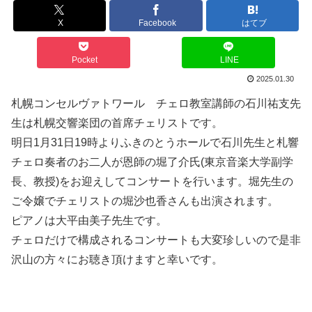
X
Facebook
はてブ
Pocket
LINE
2025.01.30
札幌コンセルヴァトワール チェロ教室講師の石川祐支先
生は札幌交響楽団の首席チェリストです。
明日1月31日19時よりふきのとうホールで石川先生と札響
チェロ奏者のお二人が恩師の堀了介氏(東京音楽大学副学
長、教授)をお迎えしてコンサートを行います。堀先生の
ご令嬢でチェリストの堀沙也香さんも出演されます。
ピアノは大平由美子先生です。
チェロだけで構成されるコンサートも大変珍しいので是非
沢山の方々にお聴き頂けますと幸いです。