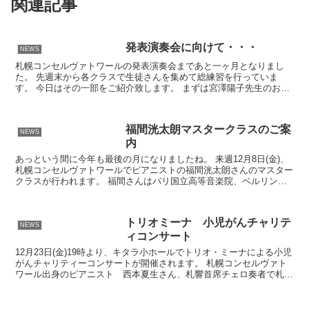
関連記事
発表演奏会に向けて・・・
NEWS
札幌コンセルヴァトワールの発表演奏会まであと一ヶ月となりまし
た。 先週末から各クラスで生徒さんを集めて総練習を行っていま
す。 今日はその一部をご紹介致します。 まずは宮澤陽子先生のお教
室の合同練習の風景です。 この日はカノンホールがご父兄と...
福間洸太朗マスタークラスのご案
NEWS
内
あっという間に今年も最後の月になりましたね。 来週12月8日(金)、
札幌コンセルヴァトワールでピアニストの福間洸太朗さんのマスター
クラスが行われます。 福間さんはパリ国立高等音楽院、ベルリン芸
術大学などで学び、20才で日本人として初めてクリ...
トリオミーナ 小児がんチャリテ
NEWS
ィコンサート
12月23日(金)19時より、キタラ小ホールでトリオ・ミーナによる小児
がんチャリティーコンサートが開催されます。 札幌コンセルヴァト
ワール出身のピアニスト 西本夏生さん、札響首席チェロ奏者で札幌
コンセルヴァトワール チェロ教室、室内楽教室講...