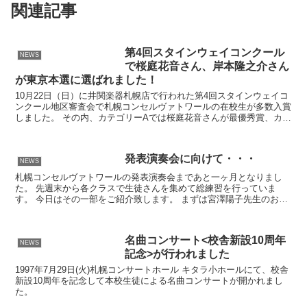
関連記事
第4回スタインウェイコンクール
NEWS
で桜庭花音さん、岸本隆之介さん
が東京本選に選ばれました！
10月22日（日）に井関楽器札幌店で行われた第4回スタインウェイコ
ンクール地区審査会で札幌コンセルヴァトワールの在校生が多数入賞
しました。 その内、カテゴリーAでは桜庭花音さんが最優秀賞、カテ
ゴリーDでは岸本隆之介さんが最優秀賞に選ばれ、来...
発表演奏会に向けて・・・
NEWS
札幌コンセルヴァトワールの発表演奏会まであと一ヶ月となりまし
た。 先週末から各クラスで生徒さんを集めて総練習を行っていま
す。 今日はその一部をご紹介致します。 まずは宮澤陽子先生のお教
室の合同練習の風景です。 この日はカノンホールがご父兄と...
名曲コンサート<校舎新設10周年
NEWS
記念>が行われました
1997年7月29日(火)札幌コンサートホール キタラ小ホールにて、校舎
新設10周年を記念して本校生徒による名曲コンサートが開かれまし
た。