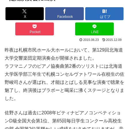
X
Facebook
はてブ
Pocket
LINE
2015.06.23
2015.12.09
昨夜は札幌市民ホール大ホールにおいて、第129回北海道
大学交響楽団定期演奏会が開催されました。
ラフマニノフのピアノ協奏曲第2番のソリストには北海道
大学医学部三年生で札幌コンセルヴァトワール在校生の佐
野峻司さんが選ばれ、才能ほとばしる見事な演奏で聴衆を
魅了し、終演後はブラボーと喝采に沸くステージとなりま
した。
佐野さんは過去に2008年ピティナピアノコンペティショ
ンD級全国大会第1位、第65回毎日学生コンクール高校生
の部 全国第2位等輝かしい成績をおさめておりますが、音