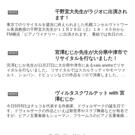
干野宜大先生がラジオに出演され
NEWS
ます！
東京でのリサイタルを盛況に終えられました札幌コンセルヴァトワー
ル客員教授の干野宜大先生が１１月２８日（土）１８：４５分から
FM横浜「ピアノワイナリー」に出演されます。 番組では先日のホロ
ヴィッツメモリアルコンサートでの模様やホロヴィッツが愛...
宮澤むじか先生が大分県中津市で
NEWS
リサイタルを行ないました！
宮澤むじか先生が11月27日に大分県中津市にあるsala ariettaでリサ
イタルを行ないました。 リサイタルではスカルラッティやモーツァ
ルト、ショパン、ドビュッシなどの作品をソロで演奏しました。 ま
た、むじか先生のパリ留学時代からの親友...
ヴィルタスクワルテット with 宮
NEWS
澤むじか
今日9月8日はチェコを代表する作曲家、ドヴォルザークの誕生日で
す。ドヴォルザークの作品といえば新世界やスラブ舞曲などが有名で
すが、ピアノ五重奏曲もシューマン、ブラームスのピアノ五重奏曲と
並んで名曲に挙げられます。 10月1日、札幌コンサート...