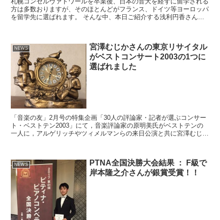
札幌コンセルヴァトワールを卒業後、日本の音大を経ずに留学される
方は多数おりますが、そのほとんどがフランス、ドイツ等ヨーロッパ
を留学先に選ばれます。 そんな中、本日ご紹介する浅利円香さんは
アメリカを留学先に選択し、デンバー大学ピアノ科を最優秀...
宮澤むじかさんの東京リサイタル
NEWS
がベストコンサート2003の1つに
選ばれました
「音楽の友」2月号の特集企画「30人の評論家・記者が選ぶコンサー
ト・ベストテン2003」にて，音楽評論家の原明美氏がベストテンの
一人に，アルゲリッチやツィメルマンらの来日公演と共に宮澤むじか
の東京リサイタルを御選出下さいました（P.76）。
PTNA全国決勝大会結果 ： F級で
NEWS
岸本隆之介さんが銀賞受賞！！