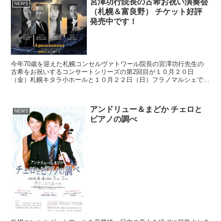
宮澤功行院長の古希お祝い演奏会
NEWS
（札幌＆富良野） チケット好評
発売中です！
今年70歳を迎えた札幌コンセルヴァトワール院長の宮澤功行先生の
古希をお祝いするコンサートシリーズの第2回目が１０月２０日
（金）札幌キタラ小ホールと１０月２２日（日）フラノマルシェで開
催されます。７０歳という年齢を迎え、更に精力的に音楽と向き...
アンドリュー＆まどか チェロと
NEWS
ピアノの調べ