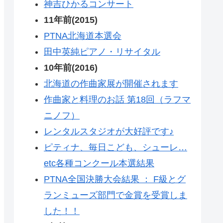
神吉ひかるコンサート
11年前(2015)
PTNA北海道本選会
田中英純ピアノ・リサイタル
10年前(2016)
北海道の作曲家展が開催されます
作曲家と料理のお話 第18回（ラフマ
ニノフ）
レンタルスタジオが大好評です♪
ピティナ、毎日こども、シューレ…
etc各種コンクール本選結果
PTNA全国決勝大会結果 ： F級とグ
ランミューズ部門で金賞を受賞しま
した！！