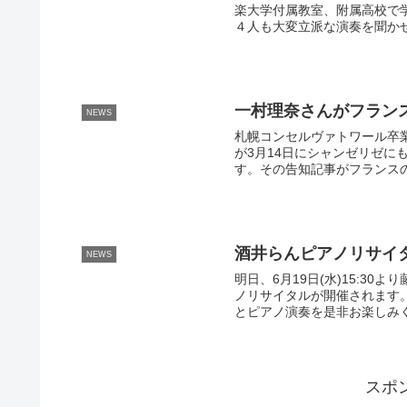
楽大学付属教室、附属高校で
４人も大変立派な演奏を聞かせ
一村理奈さんがフラン
NEWS
札幌コンセルヴァトワール卒
が3月14日にシャンゼリゼ
す。その告知記事がフランスの
酒井らんピアノリサイ
NEWS
明日、6月19日(水)15:3
ノリサイタルが開催されます
とピアノ演奏を是非お楽しみ
スポ