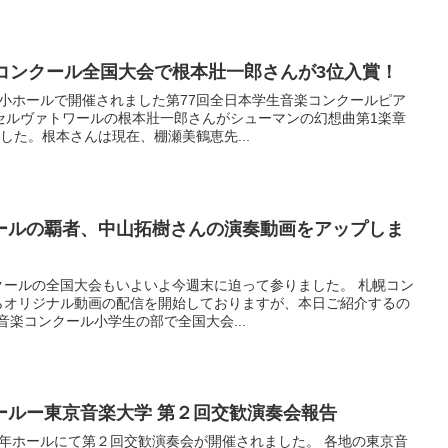
楽コンクール全国大会で根本壯一郎さんが3位入賞！
らい小ホールで開催されました第77回全日本学生音楽コンクールピア
セルヴァトワールの根本壯一郎さんがシューマンの幻想曲第1楽章
した。根本さんは現在、棚瀬美鶴恵先...
ールの覇者、中山拓樹さんの演奏動画をアップしま
クールの全国大会もいよいよ今週末に迫って参りました。 札幌コン
らオリジナル動画の配信を開始しておりますが、本日ご紹介するの
生音楽コンクール小学生の部で全国大会...
ールー東京音楽大学 第２回交歓演奏会報告
0週年ホールにて第２回交歓演奏会が開催されました。 各地の東京音