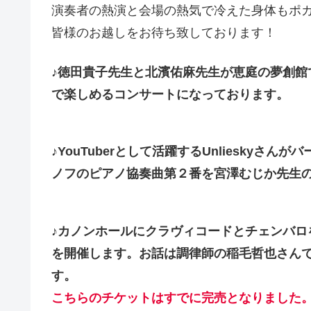
演奏者の熱演と会場の熱気で冷えた身体もポ
皆様のお越しをお待ち致しております！
♪
徳田貴子先生と北濱佑麻先生が恵庭の夢創館
で楽しめるコンサートになっております。
♪
YouTuberとして活躍するUnliesky
ノフのピアノ協奏曲第２番を宮澤むじか先生
♪
カノンホールにクラヴィコードとチェンバロ
を開催します。お話は調律師の稲毛哲也さん
す。
こちらのチケットはすでに完売となりました