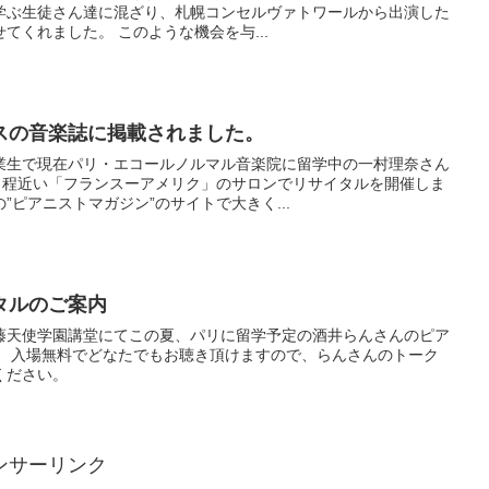
学ぶ生徒さん達に混ざり、札幌コンセルヴァトワールから出演した
てくれました。 このような機会を与...
スの音楽誌に掲載されました。
業生で現在パリ・エコールノルマル音楽院に留学中の一村理奈さん
にも程近い「フランスーアメリク」のサロンでリサイタルを開催しま
”ピアニストマガジン”のサイトで大きく...
タルのご案内
0より藤天使学園講堂にてこの夏、パリに留学予定の酒井らんさんのピア
。 入場無料でどなたでもお聴き頂けますので、らんさんのトーク
ください。
ンサーリンク