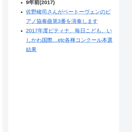
9年前(2017)
佐野峻司さんがベートーヴェンのピ
アノ協奏曲第3番を演奏します
2017年度ピティナ、毎日こども、い
しかわ国際…etc各種コンクール本選
結果